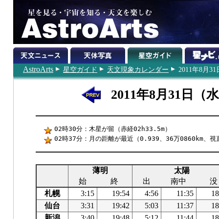
AstroArts
星空ガイド
天文現象カレンダー
2011年8月31
2011年8月31日（
02時30分：木星が留（赤経02h33.5m）
02時37分：月の距離が最近（0.939、36万0860km、視
薄明
太陽
始
終
出
南中
没
札幌
3:15
19:54
4:56
11:35
18
仙台
3:31
19:42
5:03
11:37
18
新潟
3:40
19:48
5:12
11:44
18