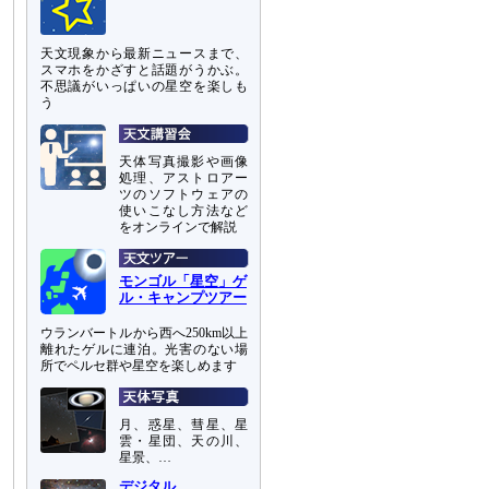
天文現象から最新ニュースまで、
スマホをかざすと話題がうかぶ。
不思議がいっぱいの星空を楽しも
う
天体写真撮影や画像
処理、アストロアー
ツのソフトウェアの
使いこなし方法など
をオンラインで解説
モンゴル「星空」ゲ
ル・キャンプツアー
ウランバートルから西へ250km以上
離れたゲルに連泊。光害のない場
所でペルセ群や星空を楽しめます
月、惑星、彗星、星
雲・星団、天の川、
星景、…
デジタル