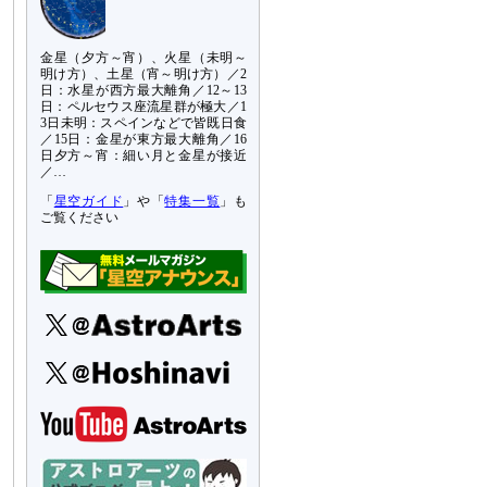
金星（夕方～宵）、火星（未明～
明け方）、土星（宵～明け方）／2
日：水星が西方最大離角／12～13
日：ペルセウス座流星群が極大／1
3日未明：スペインなどで皆既日食
／15日：金星が東方最大離角／16
日夕方～宵：細い月と金星が接近
／…
「
星空ガイド
」や「
特集一覧
」も
ご覧ください