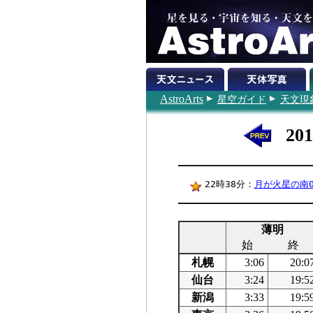
AstroArts
星空ガイド
天文現
20
22時38分：
月が火星の南0
薄明
始
終
札幌
3:06
20:0
仙台
3:24
19:5
新潟
3:33
19:5