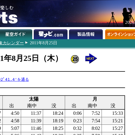
202
象カレンダー
2011年8月25日
11年8月25日（木）
2ﾟ41.4'を通る
太陽
月
出
南中
没
出
南中
没
7
4:50
11:37
18:24
0:06
7:52
15:33
2
4:58
11:39
18:19
0:23
7:54
15:21
9
5:07
11:46
18:25
0:32
8:02
15:27