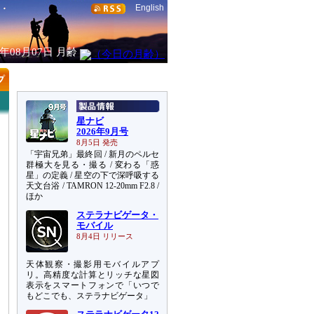
English
6年08月07日
月齢
星ナビ
2026年9月号
8月5日 発売
「宇宙兄弟」最終回 / 新月のペルセ
群極大を見る・撮る / 変わる「惑
星」の定義 / 星空の下で深呼吸する
天文台浴 / TAMRON 12-20mm F2.8 /
ほか
ステラナビゲータ・
モバイル
8月4日 リリース
天体観察・撮影用モバイルアプ
リ。高精度な計算とリッチな星図
表示をスマートフォンで「いつで
もどこでも、ステラナビゲータ」