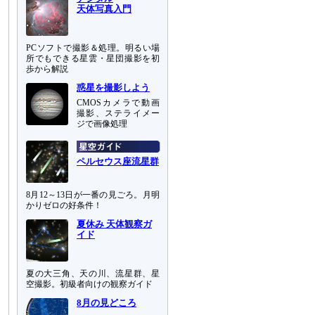
天体写真入門
PCソフトで撮影＆処理。明るい場
所でもできる星雲・星団撮影を初
歩から解説
惑星を撮影しよう
CMOSカメラで動画
撮影、ステライメー
ジで画像処理
ペルセウス座流星群
8月12～13日が一番の見ごろ。月明
かりゼロの好条件！
夏休み 天体観察ガ
イド
夏の大三角、天の川、流星群、星
空撮影。初級者向けの観察ガイド
8月の見どころ