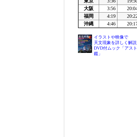
東京
3:36
19:5
大阪
3:56
20:0
福岡
4:19
20:2
沖縄
4:46
20:1
イラストや映像で
天文現象を詳しく解説
DVD付ムック「アスト
鑑」