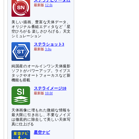
ステラナビゲータ12
最新版
12.0i
美しい描画、豊富な天体データ、
オリジナル番組エディタなど「星
空ひろがる 楽しさひろげる」天文
シミュレーション
ステラショット3
最新版
3.0o
純国産のオールインワン天体撮影
ソフトがパワーアップ。ライブス
タックやオートフォーカスなど新
機能も搭載
ステライメージ10
最新版
10.0f
天体画像に埋もれた微細な情報を
最大限に引き出し、不要なノイズ
は徹底的に除去して美しい天体写
真に仕上げる
星空ナビ