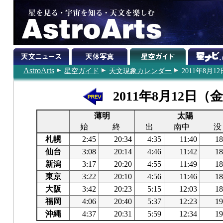
AstroArts
星空ガイド
天文現象カレンダー
2011年8月12
2011年8月12日（
薄明
太陽
始
終
出
南中
没
札幌
2:45
20:34
4:35
11:40
18
仙台
3:08
20:14
4:46
11:42
18
新潟
3:17
20:20
4:55
11:49
18
東京
3:22
20:10
4:56
11:46
18
大阪
3:42
20:23
5:15
12:03
18
福岡
4:06
20:40
5:37
12:23
19
沖縄
4:37
20:31
5:59
12:34
19