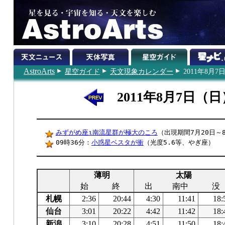
AstroArts
星空ガイド
天文現象カレンダー
2011年8月7
2011年8月7日（日
みずがめ座ι南流星群が極大のころ
（出現期間7月20日～
09時36分：
小惑星ベスタが衝
（光度5.6等、やぎ座）
薄明
太陽
始
終
出
南中
没
札幌
2:36
20:44
4:30
11:41
18:
仙台
3:01
20:22
4:42
11:42
18:
新潟
3:10
20:28
4:51
11:50
18: