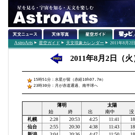
AstroArts
星空ガイド
天文現象カレンダー
2011年8月2
2011年8月2日（火
15時51分：水星が留（赤経10h07.7m）
23時30分：月が赤道通過、南半球へ
薄明
太陽
始
終
出
南中
没
札幌
2:28
20:53
4:25
11:41
18
仙台
2:55
20:30
4:38
11:43
18
新潟
3:04
20:36
4:47
11:50
18