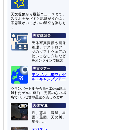
天文現象から最新ニュースまで、
スマホをかざすと話題がうかぶ。
不思議がいっぱいの星空を楽しも
う
天体写真撮影や画像
処理、アストロアー
ツのソフトウェアの
使いこなし方法など
をオンラインで解説
モンゴル「星空」ゲ
ル・キャンプツアー
ウランバートルから西へ250km以上
離れたゲルに連泊。光害のない場
所でペルセ群や星空を楽しめます
月、惑星、彗星、星
雲・星団、天の川、
星景、…
デジタル