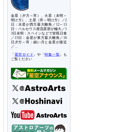
金星（夕方～宵）、火星（未明～
明け方）、土星（宵～明け方）／2
日：水星が西方最大離角／12～13
日：ペルセウス座流星群が極大／1
3日未明：スペインなどで皆既日食
／15日：金星が東方最大離角／16
日夕方～宵：細い月と金星が接近
／…
「
星空ガイド
」や「
特集一覧
」も
ご覧ください