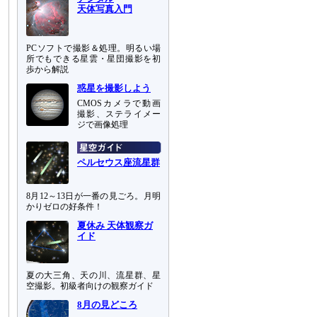
天体写真入門
PCソフトで撮影＆処理。明るい場
所でもできる星雲・星団撮影を初
歩から解説
惑星を撮影しよう
CMOSカメラで動画
撮影、ステライメー
ジで画像処理
ペルセウス座流星群
8月12～13日が一番の見ごろ。月明
かりゼロの好条件！
夏休み 天体観察ガ
イド
夏の大三角、天の川、流星群、星
空撮影。初級者向けの観察ガイド
8月の見どころ