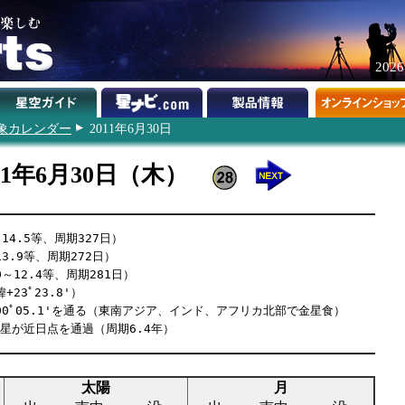
202
象カレンダー
2011年6月30日
11年6月30日（木）
14.5等、周期327日）
3.9等、周期272日）
～12.4等、周期281日）
23ﾟ23.8'）
00ﾟ05.1'を通る（東南アジア、インド、アフリカ北部で金星食）
山彗星が近日点を通過（周期6.4年）
太陽
月