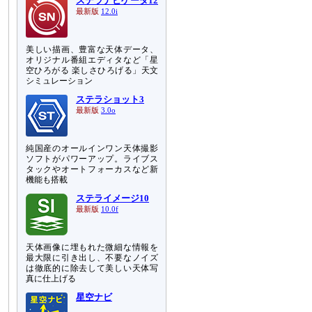
ステラナビゲータ12
最新版
12.0i
美しい描画、豊富な天体データ、
オリジナル番組エディタなど「星
空ひろがる 楽しさひろげる」天文
シミュレーション
ステラショット3
最新版
3.0o
純国産のオールインワン天体撮影
ソフトがパワーアップ。ライブス
タックやオートフォーカスなど新
機能も搭載
ステライメージ10
最新版
10.0f
天体画像に埋もれた微細な情報を
最大限に引き出し、不要なノイズ
は徹底的に除去して美しい天体写
真に仕上げる
星空ナビ