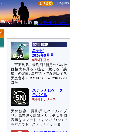
English
6年08月08日
月齢
星ナビ
2026年9月号
8月5日 発売
「宇宙兄弟」最終回 / 新月のペルセ
群極大を見る・撮る / 変わる「惑
星」の定義 / 星空の下で深呼吸する
天文台浴 / TAMRON 12-20mm F2.8 /
ほか
ステラナビゲータ・
モバイル
8月4日 リリース
天体観察・撮影用モバイルアプ
リ。高精度な計算とリッチな星図
表示をスマートフォンで「いつで
もどこでも、ステラナビゲータ」