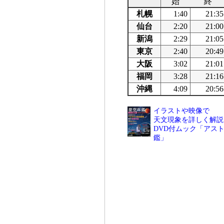
始
終
札幌
1:40
21:35
仙台
2:20
21:00
新潟
2:29
21:05
東京
2:40
20:49
大阪
3:02
21:01
福岡
3:28
21:16
沖縄
4:09
20:56
イラストや映像で
天文現象を詳しく解説
DVD付ムック「アスト
鑑」