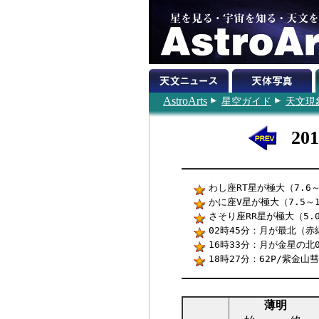
AstroArts
星空ガイド
天文現
20
わし座RT星が極大（7.6～
かに座V星が極大（7.5～1
さそり座RR星が極大（5.0
02時45分：月が最北（赤緯+
16時33分：月が金星の北
18時27分：62P/紫金
薄明