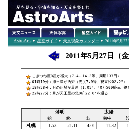
AstroArts
星空ガイド
天文現象カレンダー
2011年5月27
2011年5月27日（
こぎつね座R星が極大（7.4～14.3等、周期137日）
01時19分：海王星が西矩（光度7.9等、視直径02.2"）
18時58分：月の距離が最遠（1.054、40万5006km、視
22時27分：月が天王星の北06ﾟ22.0'を通る
薄明
太陽
始
終
出
南中
札幌
1:53
21:11
4:01
11:32
1