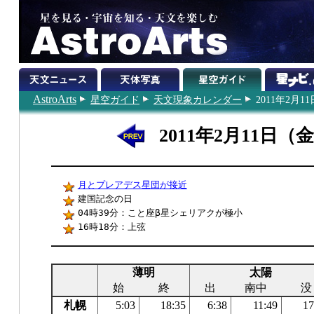
AstroArts
星空ガイド
天文現象カレンダー
2011年2月11
2011年2月11日（
月とプレアデス星団が接近
建国記念の日
04時39分：こと座β星シェリアクが極小
16時18分：上弦
薄明
太陽
始
終
出
南中
没
札幌
5:03
18:35
6:38
11:49
17