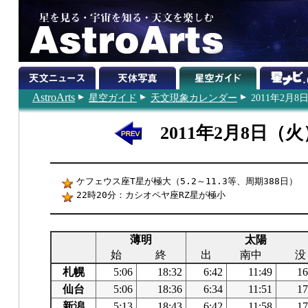
AstroArts
星空ガイド
天文現象カレンダー
2011年2月8
2011年2月8日（火
ケフェウス座T星が極大（5.2～11.3等、周期388日）
22時20分：カシオペヤ座RZ星が極小
薄明
太陽
始
終
出
南中
没
札幌
5:06
18:32
6:42
11:49
16
仙台
5:06
18:36
6:34
11:51
17
新潟
5:13
18:43
6:42
11:58
17