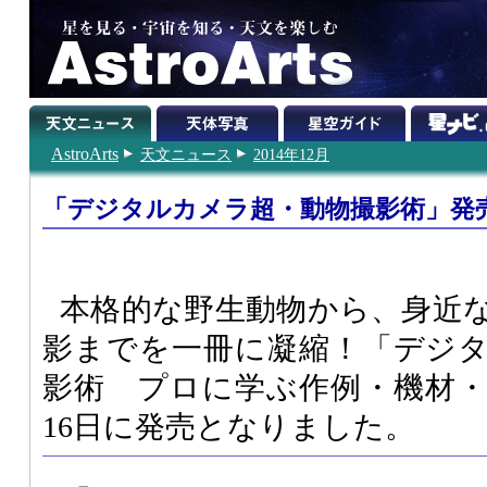
AstroArts
天文ニュース
2014年12月
「デジタルカメラ超・動物撮影術」発
本格的な野生動物から、身近
影までを一冊に凝縮！「デジ
影術 プロに学ぶ作例・機材・
16日に発売となりました。