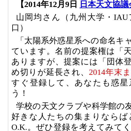
【2014年12月9日
日本天文協議
山岡均さん（九州大学・IA
口）
「太陽系外惑星系への命名キ
ています。名前の提案権は「
ありますが、提案には「団体
め切りが延長され、
2014年末
すぐ登録して、あなたも惑星
う！
学校の天文クラブや科学館の
好きな人たちの集まりならば
O.K.。ぜひ登録を考えてみて