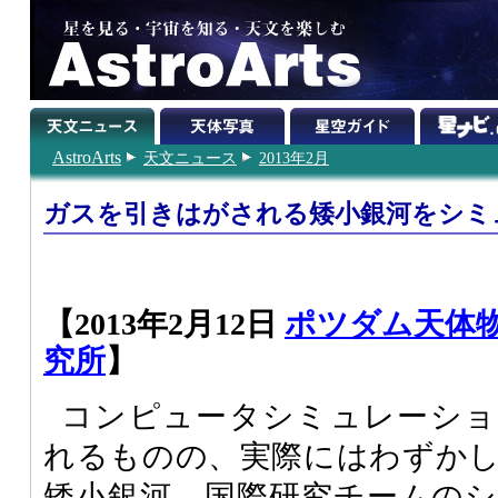
AstroArts
天文ニュース
2013年2月
ガスを引きはがされる矮小銀河をシミ
【2013年2月12日
ポツダム天体
究所
】
コンピュータシミュレーショ
れるものの、実際にはわずか
矮小銀河。国際研究チームの