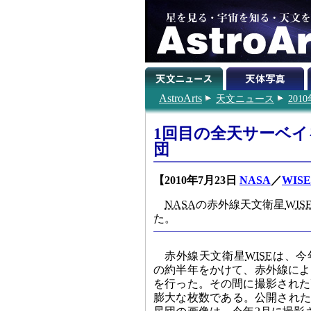
AstroArts
天文ニュース
201
1回目の全天サーベイ
団
【2010年7月23日
NASA
／
WISE
NASA
の赤外線天文衛星
WIS
た。
赤外線天文衛星
WISE
は、今
の約半年をかけて、赤外線によ
を行った。その間に撮影された
膨大な枚数である。公開され