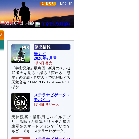
English
6年08月07日
月齢
星ナビ
2026年9月号
8月5日 発売
「宇宙兄弟」最終回 / 新月のペルセ
群極大を見る・撮る / 変わる「惑
星」の定義 / 星空の下で深呼吸する
天文台浴 / TAMRON 12-20mm F2.8 /
ほか
れ
ステラナビゲータ・
モバイル
8月4日 リリース
天体観察・撮影用モバイルアプ
リ。高精度な計算とリッチな星図
表示をスマートフォンで「いつで
もどこでも、ステラナビゲータ」