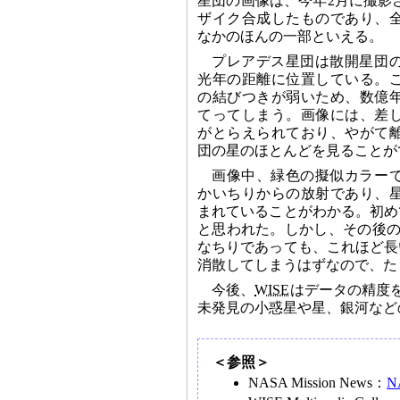
星団の画像は、今年2月に撮影
ザイク合成したものであり、
なかのほんの一部といえる。
プレアデス星団は散開星団の
光年の距離に位置している。
の結びつきが弱いため、数億
てってしまう。画像には、差し
がとらえられており、やがて
団の星のほとんどを見ることが
画像中、緑色の擬似カラー
かいちりからの放射であり、
まれていることがわかる。初め
と思われた。しかし、その後の
なちりであっても、これほど長
消散してしまうはずなので、た
今後、
WISE
はデータの精度
未発見の小惑星や星、銀河など
＜参照＞
NASA Mission News：
NA