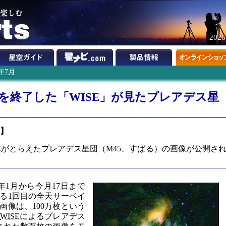
202
0年7月
を終了した「WISE」が見たプレアデス星
】
E
がとらえたプレアデス星団（M45、すばる）の画像が公開さ
年1月から今月17日まで
る1回目の全天サーベイ
画像は、100万枚という
た
WISE
によるプレアデス