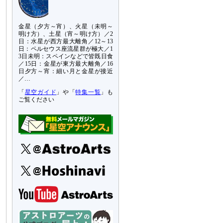
金星（夕方～宵）、火星（未明～
明け方）、土星（宵～明け方）／2
日：水星が西方最大離角／12～13
日：ペルセウス座流星群が極大／1
3日未明：スペインなどで皆既日食
／15日：金星が東方最大離角／16
日夕方～宵：細い月と金星が接近
／…
「
星空ガイド
」や「
特集一覧
」も
ご覧ください