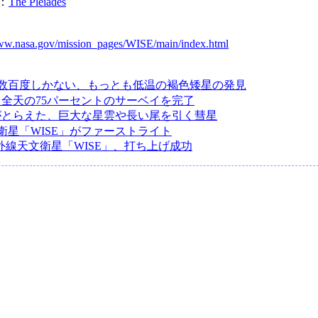
y：
The Pleiades
www.nasa.gov/mission_pages/WISE/main/index.html
数百度しかない、もっとも低温の褐色矮星の発見
」、全天の75パーセントのサーベイを完了
」がとらえた、巨大な星雲や長い尾を引く彗星
衛星「WISE」がファーストライト
赤外線天文衛星「WISE」、打ち上げ成功