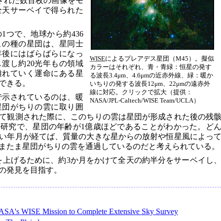
された数百枚の画像をモ
全天サーベイで得られた
1つで、地球から約436
この種の星団は、星同士
年後にはばらばらになっ
WISE
によるプレアデス星団（M45）。擬似
渡し約20光年もの領域
カラーはそれぞれ、青・青緑：恒星の発す
離れていく運命にある星
る波長3.4μm、4.6μmの近赤外線、緑：暖か
できる。
いちりの発する波長12μm、22μmの遠赤外
線に対応。クリックで拡大（提供：
で示されているのは、暖
NASA/JPL-Caltech/WISE Team/UCLA）
星団がちりの雲に取り囲
て観測された際に、このちりの雲は星団が形成された後の残
研究で、星団の年齢が1億歳ほどであることがわかった。ど
い年月が経てば、質量の大きな星からの放射や恒星風によっ
またま星団がちりの雲を通過しているのだと考えられている。
を上げるために、約3か月をかけて全天の約半分をサーベイし
の発見を目指す。
SA's WISE Mission to Complete Extensive Sky Survey