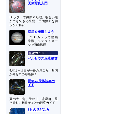
天体写真入門
PCソフトで撮影＆処理。明るい場
所でもできる星雲・星団撮影を初
歩から解説
惑星を撮影しよう
CMOSカメラで動画
撮影、ステライメー
ジで画像処理
ペルセウス座流星群
8月12～13日が一番の見ごろ。月明
かりゼロの好条件！
夏休み 天体観察ガ
イド
夏の大三角、天の川、流星群、星
空撮影。初級者向けの観察ガイド
8月の見どころ