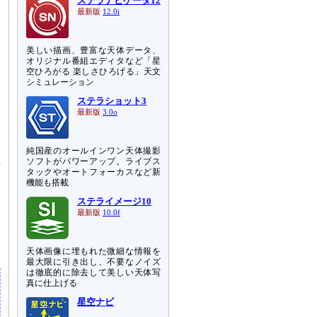
ステラナビゲータ12
最新版
12.0i
美しい描画、豊富な天体データ、
オリジナル番組エディタなど「星
空ひろがる 楽しさひろげる」天文
シミュレーション
ステラショット3
最新版
3.0o
純国産のオールインワン天体撮影
ソフトがパワーアップ。ライブス
骸
タックやオートフォーカスなど新
ん
機能も搭載
て
ステライメージ10
最新版
10.0f
、
天体画像に埋もれた微細な情報を
最大限に引き出し、不要なノイズ
は徹底的に除去して美しい天体写
真に仕上げる
星空ナビ