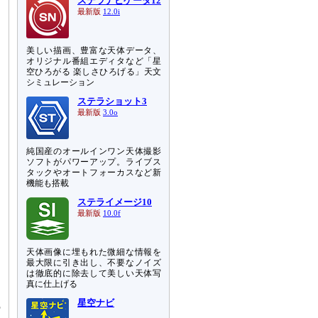
ステラナビゲータ12
最新版
12.0i
美しい描画、豊富な天体データ、
オリジナル番組エディタなど「星
空ひろがる 楽しさひろげる」天文
シミュレーション
ステラショット3
最新版
3.0o
純国産のオールインワン天体撮影
ソフトがパワーアップ。ライブス
タックやオートフォーカスなど新
機能も搭載
ステライメージ10
最新版
10.0f
を
天体画像に埋もれた微細な情報を
な
最大限に引き出し、不要なノイズ
そ
は徹底的に除去して美しい天体写
真に仕上げる
星空ナビ
の