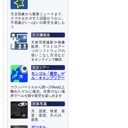
れ
っ
天文現象から最新ニュースまで、
スマホをかざすと話題がうかぶ。
取
不思議がいっぱいの星空を楽しも
う
い
間
天体写真撮影や画像
に
処理、アストロアー
ツのソフトウェアの
る
使いこなし方法など
をオンラインで解説
れ
ま
モンゴル「星空」ゲ
ル・キャンプツアー
で
ウランバートルから西へ250km以上
離れたゲルに連泊。光害のない場
所でペルセ群や星空を楽しめます
外
で
月、惑星、彗星、星
雲・星団、天の川、
星景、…
は
デジタル