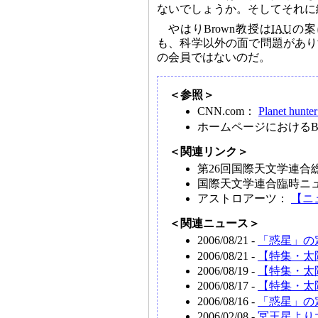
ないでしょうか。そしてそれに
やはりBrown教授は
IAU
の案
も、科学以外の面で問題があり
の会員ではないのだ。
＜参照＞
CNN.com：
Planet hunter
ホームページにおけるB
＜関連リンク＞
第26回国際天文学連合
国際天文学連合臨時ニュ
アストロアーツ：
【ニ
＜関連ニュース＞
2006/08/21 -
「惑星」の
2006/08/21 -
【特集・太
2006/08/19 -
【特集・太
2006/08/17 -
【特集・太
2006/08/16 -
「惑星」の
2006/02/08 -
冥王星より大