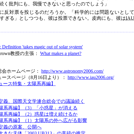
続く批判にも、我慢できないと思ったのでしょう」
に反対票を投じるのだろうか。「科学的には問題ないとし
すぎる」としつつも、彼は投票できない。皮肉にも、彼は
IA
: Definition 'takes magic out of solar system'
rown教授の主張：
What makes a planet?
総会ホームページ：
http://www.astronomy2006.com/
ースページ（8月16日より）：
http://www.iau2006.org/
ュース特集・太陽系再編】
定義、国際天文学連合総会での議論続く
陽系再編】（3）「小惑星」が消える
陽系再編】（2）惑星は増え続けるか
陽系再編】（1）太陽系の外へ広がる影響
定義の原案、公開へ
きな天体「2003 UB313」の直径の推定