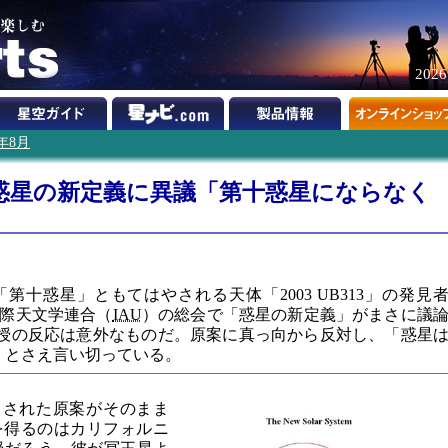
202
6年8月
見者、惑星の新定義に異議「第十惑星にならなく
、今や「第十惑星」ともてはやされる天体「2003 UB313」の発見
際天文学連合（
IAU
）の総会で「惑星の新定義」がまさに議
n教授の反応は意外なものだ。原案に真っ向から反対し、「惑星
」とさえ言い切っている。
出された原案がそのまま
を得るのはカリフォルニ