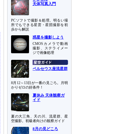
天体写真入門
て
U
PCソフトで撮影＆処理。明るい場
所でもできる星雲・星団撮影を初
歩から解説
惑星を撮影しよう
CMOSカメラで動画
撮影、ステライメー
ジで画像処理
ペルセウス座流星群
8月12～13日が一番の見ごろ。月明
かりゼロの好条件！
夏休み 天体観察ガ
イド
夏の大三角、天の川、流星群、星
空撮影。初級者向けの観察ガイド
8月の見どころ