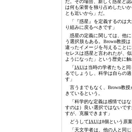
だ。その場合、新しく惑星と認め
は何も栄誉を独り占めしたいか
とも近いから」だ。
「『惑星』を定義するのは大
り組みに戻るべきです」
惑星の定義に関しては、他に
う選択肢もある。Brown教
違ったイメージを与えることに
セレスは惑星と言われたが、似たよ
ようになった」という歴史に触
「
IAU
は当時の学者たちと同
るでしょうし、科学は自らの過
す」
言うまでもなく、Brown教授
きているという。
「科学的な定義は感情ではなく
すのは）良い選択ではないです
すが、克服できます」
どうして
IAU
は8個という原
「天文学者は、他の人と同じ