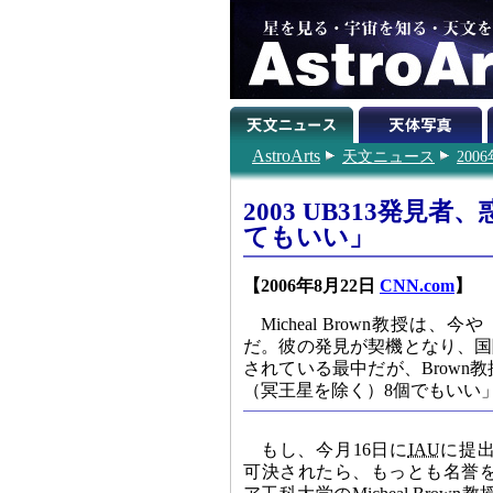
AstroArts
天文ニュース
200
2003 UB313発
てもいい」
【2006年8月22日
CNN.com
】
Micheal Brown教授は
だ。彼の発見が契機となり、国
されている最中だが、Brow
（冥王星を除く）8個でもいい
もし、今月16日に
IAU
に提
可決されたら、もっとも名誉