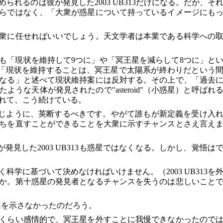
られるのは彼が発見した2003 UB313だけになる。だが、そ
らではなく、「大衆が惑星について持っているイメージにも
衆に任せればいいでしょう。天文学者は本業である科学への
も「現状を維持して9つに」や「冥王星を減らして8つに」と
授は「現状を維持することは、冥王星で太陽系が終わりだという
なる」と述べて現状維持案には反対する。その上で、「過去
うな天体が発見されたので"asteroid"（小惑星）と呼ばれ
れて、こう続けている。
じように、英断するべきです。やがて誰もが新定義を受け入
ちを直すことができることを大衆に示すチャンスとさえ言え
が発見した2003 UB313も惑星ではなくなる。しかし、覚悟は
科学に基づいて決めなければいけません。（2003 UB313を
か。第十惑星の発見者となるチャンスを失うのは悲しいこと
案を示さなかったのだろう。
くらい感情的で、冥王星を外すことに我慢できなかったので