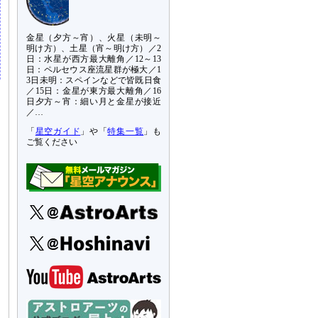
金星（夕方～宵）、火星（未明～
明け方）、土星（宵～明け方）／2
日：水星が西方最大離角／12～13
日：ペルセウス座流星群が極大／1
3日未明：スペインなどで皆既日食
／15日：金星が東方最大離角／16
日夕方～宵：細い月と金星が接近
／…
「
星空ガイド
」や「
特集一覧
」も
ご覧ください