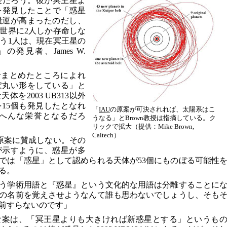
wn教授だろう。彼が冥王星よ
13を発見したことで「惑星
機運が高まったのだし、
世界に2人しか存命しな
う1人は、現在冥王星の
発見者、James W.
身でまとめたところによれ
ぼ丸い形をしている」と
を2003 UB313以外
を15個も発見したとなれ
「
IAU
の原案が可決されれば、太陽系はこ
へんな栄誉となるだろ
うなる」とBrown教授は指摘している。ク
リックで拡大（提供：Mike Brown,
Caltech）
原案に賛成しない。その
が示すように、惑星が多
では「惑星」として認められる天体が53個にものぼる可能性
る。
う学術用語と『惑星』という文化的な用語は分離することに
星の名前を覚えさせようなんて誰も思わないでしょうし、そも
名前すらないのです」
な案は、「冥王星よりも大きければ新惑星とする」というも