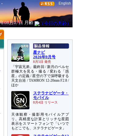
English
6年08月07日
月齢
星ナビ
2026年9月号
8月5日 発売
「宇宙兄弟」最終回 / 新月のペルセ
群極大を見る・撮る / 変わる「惑
星」の定義 / 星空の下で深呼吸する
天文台浴 / TAMRON 12-20mm F2.8 /
ほか
者
ステラナビゲータ・
論
モバイル
は
8月4日 リリース
天体観察・撮影用モバイルアプ
リ。高精度な計算とリッチな星図
表示をスマートフォンで「いつで
もどこでも、ステラナビゲータ」