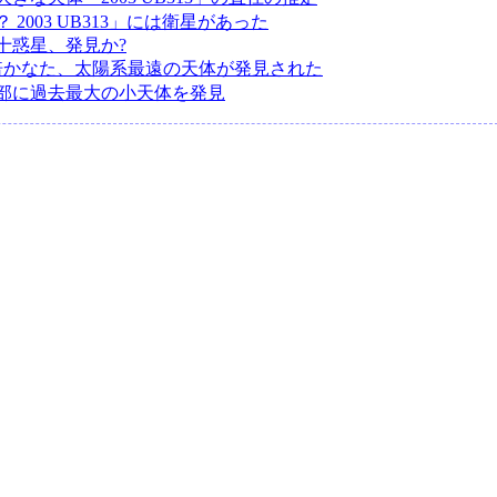
 2003 UB313」には衛星があった
十惑星、発見か?
倍かなた、太陽系最遠の天体が発見された
部に過去最大の小天体を発見