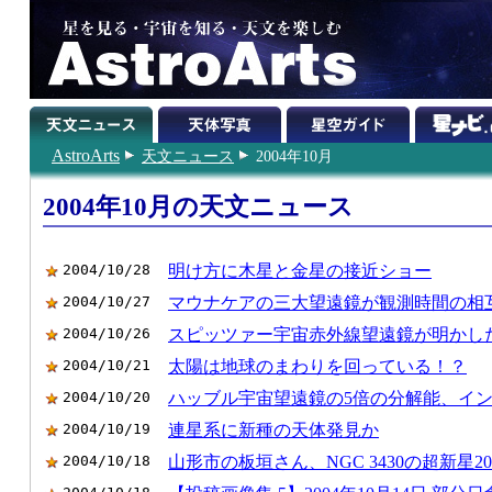
AstroArts
天文ニュース
2004年10月
2004年10月の天文ニュース
2004/10/28
明け方に木星と金星の接近ショー
2004/10/27
マウナケアの三大望遠鏡が観測時間の相
2004/10/26
スピッツァー宇宙赤外線望遠鏡が明かし
2004/10/21
太陽は地球のまわりを回っている！？
2004/10/20
ハッブル宇宙望遠鏡の5倍の分解能、イ
2004/10/19
連星系に新種の天体発見か
2004/10/18
山形市の板垣さん、NGC 3430の超新星20