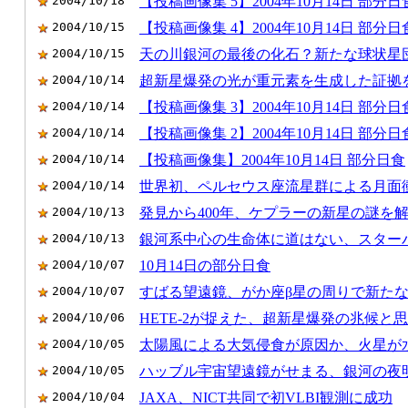
2004/10/18
【投稿画像集 5】2004年10月14日 部分日
2004/10/15
【投稿画像集 4】2004年10月14日 部分日
2004/10/15
天の川銀河の最後の化石？新たな球状星
2004/10/14
超新星爆発の光が重元素を生成した証拠
2004/10/14
【投稿画像集 3】2004年10月14日 部分日
2004/10/14
【投稿画像集 2】2004年10月14日 部分日
2004/10/14
【投稿画像集】2004年10月14日 部分日食
2004/10/14
世界初、ペルセウス座流星群による月面
2004/10/13
発見から400年、ケプラーの新星の謎を
2004/10/13
銀河系中心の生命体に道はない、スター
2004/10/07
10月14日の部分日食
2004/10/07
すばる望遠鏡、がか座β星の周りで新た
2004/10/06
HETE-2が捉えた、超新星爆発の兆候と
2004/10/05
太陽風による大気侵食が原因か、火星が
2004/10/05
ハッブル宇宙望遠鏡がせまる、銀河の夜
2004/10/04
JAXA、NICT共同で初VLBI観測に成功