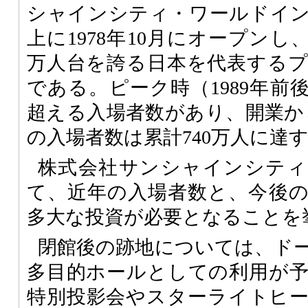
シャインシティ・ワールドイ
上に1978年10月にオープンし
万人台を誇る日本を代表する
である。ピーク時（1989年前
超える入場者数があり、開業から
の入場者数は累計740万人に達
株式会社サンシャインシティ
て、近年の入場者数と、今後
多大な投資が必要となることを
閉館後の跡地については、ド
多目的ホールとしての利用が
特別投影会やスターライトヒ