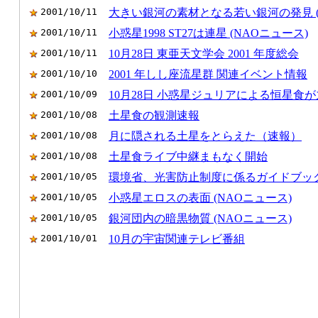
2001/10/11
大きい銀河の素材となる若い銀河の発見 (
2001/10/11
小惑星1998 ST27は連星 (NAOニュース)
2001/10/11
10月28日 東亜天文学会 2001 年度総会
2001/10/10
2001 年しし座流星群 関連イベント情報
2001/10/09
10月28日 小惑星ジュリアによる恒星食
2001/10/08
土星食の観測速報
2001/10/08
月に隠される土星をとらえた（速報）
2001/10/08
土星食ライブ中継まもなく開始
2001/10/05
環境省、光害防止制度に係るガイドブッ
2001/10/05
小惑星エロスの表面 (NAOニュース)
2001/10/05
銀河団内の暗黒物質 (NAOニュース)
2001/10/01
10月の宇宙関連テレビ番組