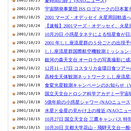
2001/10/25
夏時間の終了 (NAOニュース)
2001/10/25
宇宙開発事業団 ISS ロゴマークの日本案
2001/10/25
2001 マーズ・オデッセイ 火星周回軌道
2001/10/24
【速報】2001マーズ・オデッセイ、火
2001/10/23
10月29日 小惑星タネテによる恒星食が
2001/10/23
2001 年しし座流星群の 5 分ごとの出現
2001/10/23
しし座流星群国際航空機観測ミッション 
2001/10/23
銀河の森天文台 オーロラの写真撮影に成
2001/10/22
12月11～17日 コスタリカ金環日食ツア
2001/10/19
高校生天体観測ネットワーク しし座流
2001/10/19
食変光星観測キャンペーンのお知らせ（VS
2001/10/19
国立天文台とロシア科学アカデミー宇宙
2001/10/18
5億年前の小惑星シャワー (NAOニュース
2001/10/18
水星と金星の見かけ上の接近 (NAOニュー
2001/10/15
10月27日 国立天文台 三鷹キャンパス 特
2001/10/15
10月20日 京都大学花山・飛騨天文台一