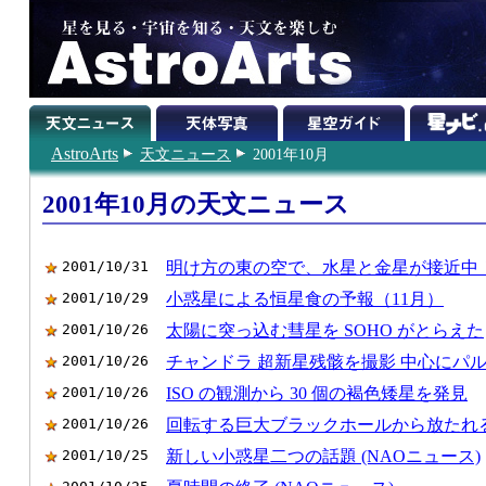
AstroArts
天文ニュース
2001年10月
2001年10月の天文ニュース
2001/10/31
明け方の東の空で、水星と金星が接近中
2001/10/29
小惑星による恒星食の予報（11月）
2001/10/26
太陽に突っ込む彗星を SOHO がとらえた
2001/10/26
チャンドラ 超新星残骸を撮影 中心にパ
2001/10/26
ISO の観測から 30 個の褐色矮星を発見
2001/10/26
回転する巨大ブラックホールから放たれ
2001/10/25
新しい小惑星二つの話題 (NAOニュース)