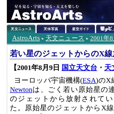
AstroArts
天文ニュース
2001年
若い星のジェットからのX線
【2001年8月9日
国立天文台
・
天
ヨーロッパ宇宙機構(
ESA
)の
Newton
は、ごく若い原始星の連星で
のジェットから放射されてい
た。原始星のジェットからX