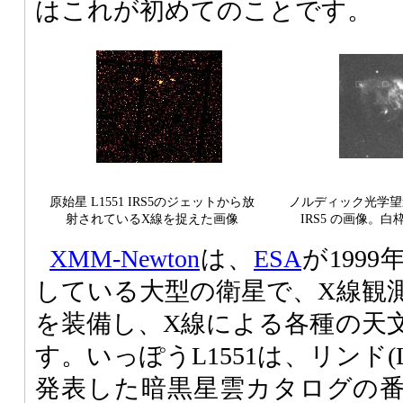
はこれが初めてのことです。
原始星 L1551 IRS5のジェットから放
ノルディック光学望遠
射されているX線を捉えた画像
IRS5 の画像。
XMM-Newton
は、
ESA
が199
している大型の衛星で、X線観
を装備し、X線による各種の天
す。いっぽうL1551は、リンド(Lynd
発表した暗黒星雲カタログの