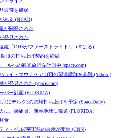
ンドライト
リ波帯を確保
ある (NEAR)
星が開発された
が発見された
鏡「OHSがファーストライト!」 (すばる)
と無期限の打ち上げ契約を締結
氏、ミールへの観光旅行を計画中 (space.com)
ワイ・マウナケア山頂の望遠鏡群を非難 (Yahoo!)
発見された (space.com)
ー計画 (FLORIDA)
にデルタ3の試験打ち上げを予定 (SpaceDaily)
に。乗組員、無事地球に帰還 (FLORIDA)
月食
ィ・ベル7宇宙船の展示が開始 (CNN)