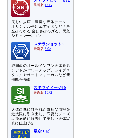
ステラナビゲータ12
最新版
12.0i
美しい描画、豊富な天体データ、
オリジナル番組エディタなど「星
空ひろがる 楽しさひろげる」天文
シミュレーション
ステラショット3
最新版
3.0o
純国産のオールインワン天体撮影
ソフトがパワーアップ。ライブス
タックやオートフォーカスなど新
機能も搭載
ステライメージ10
最新版
10.0f
天体画像に埋もれた微細な情報を
最大限に引き出し、不要なノイズ
は徹底的に除去して美しい天体写
真に仕上げる
星空ナビ