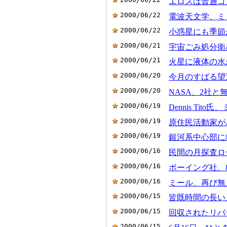
エロスは普通コ
2000/06/22
電波天文学、ミ
2000/06/22
小惑星にも季節が
2000/06/21
宇宙ごみ処分衛
2000/06/21
火星に液体の水
2000/06/20
今月のすばる望遠
2000/06/20
NASA、2社
2000/06/19
Dennis Tito
2000/06/19
原住民活動家がハ
2000/06/19
銀河系中心部に糖が
2000/06/16
民間の月探査ローバ
2000/06/16
ボーイング社、8月
2000/06/16
ミール、再び無人
2000/06/15
皆既時間の長い
2000/06/15
回収されたリバテ
2000/06/15