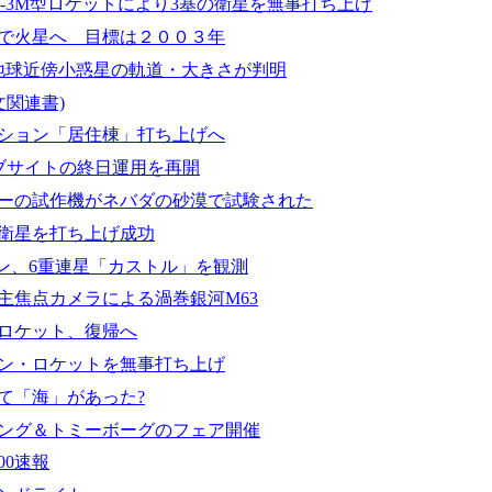
os-3M型ロケットにより3基の衛星を無事打ち上げ
で火星へ 目標は２００３年
の地球近傍小惑星の軌道・大きさが判明
文関連書)
ション「居住棟」打ち上げへ
ェブサイトの終日運用を再開
ーの試作機がネバダの砂漠で試験された
衛星を打ち上げ成功
トン、6重連星「カストル」を観測
主焦点カメラによる渦巻銀河M63
ロケット、復帰へ
ン・ロケットを無事打ち上げ
て「海」があった?
ング＆トミーボーグのフェア開催
00速報