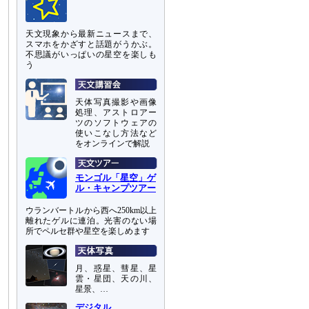
天文現象から最新ニュースまで、
スマホをかざすと話題がうかぶ。
不思議がいっぱいの星空を楽しも
う
天体写真撮影や画像
処理、アストロアー
ツのソフトウェアの
使いこなし方法など
をオンラインで解説
モンゴル「星空」ゲ
ル・キャンプツアー
ウランバートルから西へ250km以上
離れたゲルに連泊。光害のない場
所でペルセ群や星空を楽しめます
月、惑星、彗星、星
雲・星団、天の川、
星景、…
デジタル