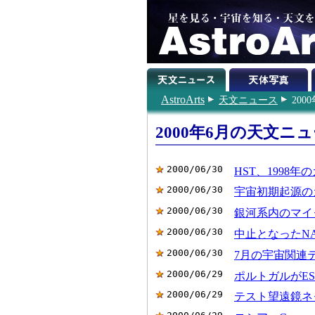
AstroArts
天文ニュース
200
2000年6月の天文ニ
2000/06/30
HST、1998
2000/06/30
宇宙初期起源の
2000/06/30
銀河系内のマイ
2000/06/30
中止となったNA
2000/06/30
7月の宇宙関連
2000/06/29
ポルトガルがE
2000/06/29
テスト望遠鏡ネ