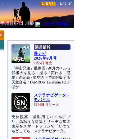
English
6年08月07日
月齢
星ナビ
2026年9月号
8月5日 発売
「宇宙兄弟」最終回 / 新月のペルセ
群極大を見る・撮る / 変わる「惑
星」の定義 / 星空の下で深呼吸する
天文台浴 / TAMRON 12-20mm F2.8 /
ほか
ステラナビゲータ・
モバイル
8月4日 リリース
天体観察・撮影用モバイルアプ
リ。高精度な計算とリッチな星図
表示をスマートフォンで「いつで
もどこでも、ステラナビゲータ」