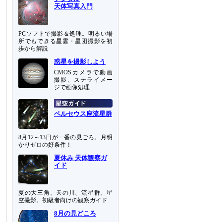
天体写真入門
PCソフトで撮影＆処理。明るい場
所でもできる星雲・星団撮影を初
歩から解説
惑星を撮影しよう
CMOSカメラで動画
撮影、ステライメー
ジで画像処理
ペルセウス座流星群
8月12～13日が一番の見ごろ。月明
かりゼロの好条件！
夏休み 天体観察ガ
イド
夏の大三角、天の川、流星群、星
空撮影。初級者向けの観察ガイド
8月の見どころ