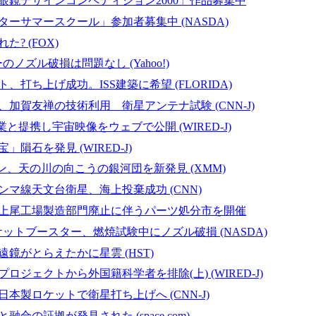
眼鏡デザインコンペティション2000」作品募集中
ーサマースクール」参加者募集中 (NASDA)
? (FOX)
ーのノズル破損は問題なし (Yahoo!)
、打ち上げ成功。ISS建築に希望 (FLORIDA)
加賀友禅の技術利用 衛星アンテナ試験 (CNN-J)
業と提携し宇宙映像をウェブで公開 (WIRED-J)
隕石を発見 (WIRED-J)
ン、天の川の向こうの銀河団を新発見 (XMM)
マ線天文台衛星、海上投棄成功 (CNN)
上尾工場製造部門廃止に伴うパーツ処分市を開催
ロケットブースター、燃焼試験中にノズル破損 (NASDA)
鏡がとらえたかに星雲 (HST)
ロジェクトから外国籍科学者を排除(上) (WIRED-J)
本製ロケットで衛星打ち上げへ (CNN-J)
合の証拠が発見された (space.com)