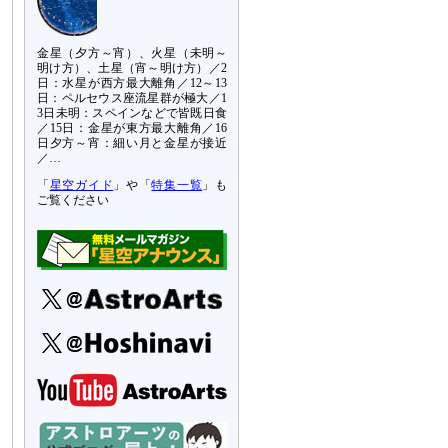
金星（夕方～宵）、火星（未明～
明け方）、土星（宵～明け方）／2
日：水星が西方最大離角／12～13
日：ペルセウス座流星群が極大／1
3日未明：スペインなどで皆既日食
／15日：金星が東方最大離角／16
日夕方～宵：細い月と金星が接近
／…
「
星空ガイド
」や「
特集一覧
」も
ご覧ください