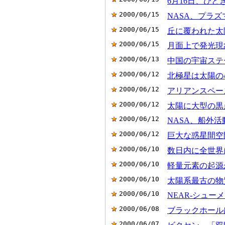
6月16日、ひと
2000/06/15
NASA、プラズ
2000/06/15
丘に覆われた太陽 (S
2000/06/15
月面上で発光現象
2000/06/13
中国の宇宙ステーショ
2000/06/12
北極星は太陽の46
2000/06/12
アリアンスペース社
2000/06/12
太陽に大型の黒点
2000/06/12
NASA、船外活動
2000/06/12
巨大な惑星間空
2000/06/10
数日内に全世界に
2000/06/10
軽量元素の起源が解
2000/06/10
太陽系最古の物質
2000/06/10
NEAR-シュー
2000/06/08
ブラックホール
2000/06/07