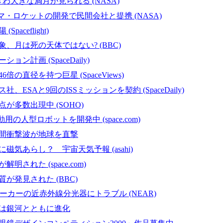
きわ大きな満月が見られる (NASA)
マ・ロケットの開発で民間会社と提携 (NASA)
paceflight)
、月は死の天体ではない? (BBC)
ン計画 (SpaceDaily)
倍の直径を持つ巨星 (SpaceViews)
、ESAと9回のISSミッションを契約 (SpaceDaily)
が多数出現中 (SOHO)
用の人型ロボットを開発中 (space.com)
間衝撃波が地球を直撃
磁気あらし？ 宇宙天気予報 (asahi)
明された (space.com)
が発見された (BBC)
メーカーの近赤外線分光器にトラブル (NEAR)
は銀河とともに進化