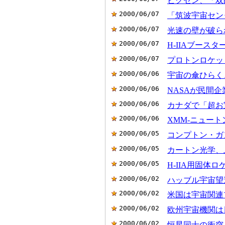
ビクセン、「双
2000/06/07
「筑波宇宙センタ
2000/06/07
光速の壁が破られた
2000/06/07
H-IIAブースタ
2000/06/07
プロトンロケット
2000/06/06
宇宙の傘ひらく、
2000/06/06
NASAが民間企
2000/06/06
カナダで「超お宝」
2000/06/06
XMM-ニュート
2000/06/05
コンプトン・ガン
2000/06/05
カートン光学、
2000/06/05
H-IIA用固体
2000/06/02
ハッブル宇宙望遠
2000/06/02
米国は宇宙関連プ
2000/06/02
欧州宇宙機関は日
2000/06/02
恒星同士の衝突と融