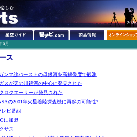
202
0年6月
ュース
年のガンマ線バーストの母銀河を高解像度で観測
ガスが天の川銀河の中心に発見された
クロクエーサーが発見された
SAの2001年火星着陸探査機に再起の可能性?
テレビ番組
SOに加盟
クサス