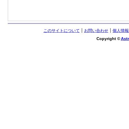
このサイトについて
お問い合わせ
個人情報
Copyright ©
Astr