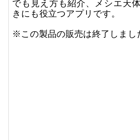
でも見え方も紹介、メシエ天
きにも役立つアプリです。
※この製品の販売は終了しまし