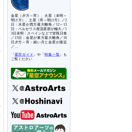
時
3
金星（夕方～宵）、火星（未明～
て
明け方）、土星（宵～明け方）／2
日：水星が西方最大離角／12～13
て
日：ペルセウス座流星群が極大／1
を
3日未明：スペインなどで皆既日食
／15日：金星が東方最大離角／16
9
日夕方～宵：細い月と金星が接近
に
／…
0
「
星空ガイド
」や「
特集一覧
」も
ン
ご覧ください
鏡
。
ま
の
な
づ
認
ち