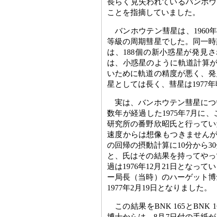
長らく見失われているバンホウテ
ことを指摘していました。
バンホウテン彗星は、1960
等級の周期彗星でした。同一時
は、188個の新小惑星が発見
は、小惑星のように軌道計算が
いために軌道の精度が悪く、発
星としては長く、彗星は1977
実は、バンホウテン彗星につ
数年が経過した1975年7月
研究所の番野欣昭氏と行ってい
速度からは想像もつきませんが
の回帰の摂動計算に10分から
と、氏はその結果を持ってやっ
過は1976年12月21日とな
ー局長（当時）のハーゲット博
1977年2月19日となりました。
この結果をBNK 165とBN
博士からは、8月7日付の手紙