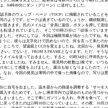
は、04時49分にダン（グリーン）に送付しました。
確認天体のウェッブ・ページ（TOCP）に掲載されていること
河のようです。ピークは過ぎているのでしょうか、継続観測
が届きます。氏のメイルは「全員に返信」ボタンを押して送
にも転送されていました。そこで05時25分に『頑張っていま
ました。それにしては、今回は極限等級が浅かったですね。
いように。彼らは文字化けで読めないので、何を言って来たの
。ところで、望遠鏡とCCDを変えましたね。次回から、発見
い。でないと、FROM A FRAMEとなります。ただ、そう
うメイルを送っておきました。すると、05時34分に坪井氏か
てしまいましたね。すみません。発見時の枚数は2枚です。いつ
ST-9にして感度を上げました。露出も短くなりましたので、
。なお、今回の発見は薄明の中で撮った画像なので、写りは
た。
時15分に自宅を出ました。温水器からの熱湯を調整する「サーモ
購入するためです。しかし洲本市内では望みのものが見つか
しまいました。そこで車にガソリンを入れ、牛丼を食べて、
戻ってきたのは22時10分になっていました。その夜、10月2