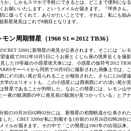
うか。しかもスマホで手軽にできるとは、どこまで便利にな
くお願いいたします」というメイルが届きます。『坪井さん
切に扱ってくれて、ありがたいことです。それは、私にも励
超新星発見はこれで8個目となります。
ン周期彗星（1960 S1＝2012 TB36）
分到着のCBET 3269に新彗星の発見が公表されます。そこには「レ
射望遠鏡で2012年10月5日にうお座とくじら座の境界近くを撮
した19等級の小惑星状天体には、小惑星の仮符号2012 TB3
TARRSサーベイから同所で10月9日に撮影された画像上では、
に4"の淡い尾が見られることが報告された。さらに2.2m望
大学のエリオットも、この小惑星には西南西に4"の淡い尾が
は彗星であることが判明した。なおこの彗星には、レモン山
いた一夜の観測群の中に発見前の観測が見つかっている」とア
る27分前の10月26日02時02分には、新彗星の初期軌道が公表され
いました。CBET 3269が私に到着する1分前の10月26日02時28分
メイルが届きます。その中で「この彗星は1961年の出現以来