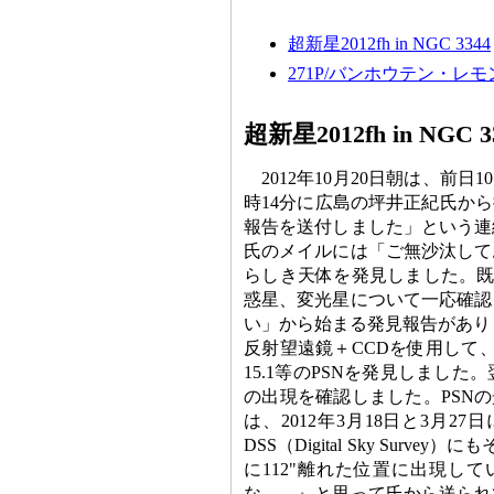
超新星2012fh in NGC 3344
271P/バンホウテン・レモン周
超新星2012fh in NGC 3
2012年10月20日朝は、前
時14分に広島の坪井正紀氏か
報告を送付しました」という連
氏のメイルには「ご無沙汰してお
らしき天体を発見しました。既
惑星、変光星について一応確認
い」から始まる発見報告がありました。
反射望遠鏡＋CCDを使用して、
15.1等のPSNを発見しました
の出現を確認しました。PSNの
は、2012年3月18日と3月
DSS（Digital Sky Su
に112"離れた位置に出現し
な……』と思って氏から送られ