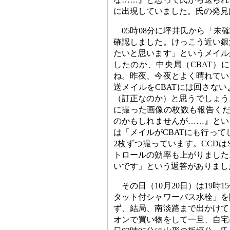
に出現していました。氏の発見
05時08分に坪井氏から「未
確認しました。けっこう近い銀
たいと思います」というメイル
したのか、中央局（CBAT）
ね。昨夜、今夜とよく晴れてい
送メイルをCBATには回さな
（訂正なのか）と思うでしょう
に撮った画像の枚数も報告くださ
のかもしれませんが……』とい
は「メイルがCBATにも行っ
2枚ずつ撮っています。CCDは
トロールの効率も上がりました
いです」という返答がありまし
その日（10月20日）は19
タット付シャワーバス水栓」を
ず、結局、南淡路まで出かけて
オンで買い物をして一旦、自宅に