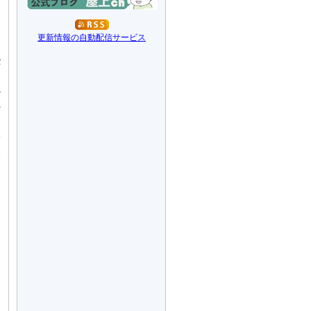
会
、
更新情報の自動配信サービス
て
c
た
か
の
わ
予
太
に
す
ま
ま
、
ら
。
ま