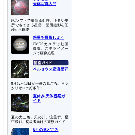
に
天体写真入門
先
ご
う
PCソフトで撮影＆処理。明るい場
所でもできる星雲・星団撮影を初
歩から解説
惑星を撮影しよう
に
CMOSカメラで動画
の
撮影、ステライメー
等
ジで画像処理
し
ペルセウス座流星群
か
れ
8月12～13日が一番の見ごろ。月明
かりゼロの好条件！
6
。
夏休み 天体観察ガ
イド
。
当
8
夏の大三角、天の川、流星群、星
空撮影。初級者向けの観察ガイド
0
8月の見どころ