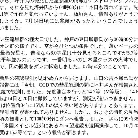
一氏から、坪井氏の発見した超新星の情報がアストロテレグラム
す。それを見た坪井氏から04時03分に「本日も晴れてます。
5.1等で昨夜と変わっていません。板垣さん。情報ありがとう
でしょうか。7月14日頃には兆候があったということでしょ
いました。
ン座流星群の極大日でした。神戸の豆田勝彦氏から06時30分
オン群の様子です。空が今ひとつの条件でした。薄いベール
微光星も、普段なら6.0等星は十分見えるところですが5.7
は平年並みのようです。一番明るいのは木星クラスの火球で
で、氏の観測をダンに転送しました。07時54分のことです。
新星の確認観測が思わぬ方から届きます。山口の吉本勝己氏
の報告には「今朝、CCDでの彗星観測の間に坪井さんが報告さ
反射望遠鏡で観測しました。光度測定を行うと14.7等（V等級）、14.
星は14日と20日に撮影していますが、測定が追いつきません
P1には位置角34ﾟに15'以上の淡く長い尾があります」とあります
観測時刻が書かれてありません。しかし、およその時刻の見
時頃の観測として10時00分にダンへ報告しました。さらに09時3
米国メイヒル近郊にある25cm望遠鏡を遠隔操作して、10月2
度は15.3等です」という報告が届きます。