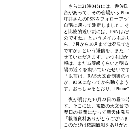
さらに21時04分には、遊
合があって、その会場からiPh
坪井さんのPSNをフォローア
自宅に戻って測定しました。そのた
と比較的近い割には、PSNは
のですね」というメイルもあり
ら、7月から10月までは発見で
ですか』という返信を、また、
せていただきます。いつも助か
報は、まだ12等級くらいと明
陽の近くを動いていたせいです
「以前は、RAS天文台制御のイ
が、iOS6になってから動く
す。おっしゃるとおり、iPho
夜が明けた10月22日の昼12
す。そこには、複数の天文台で
翌日の昼間になって新天体発見情
「報道資料ありがとうございま
このたびは確認観測をありがと