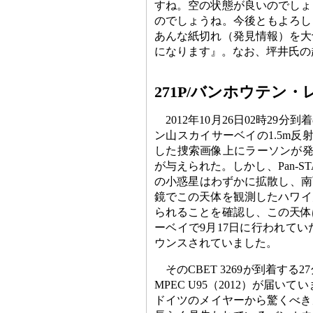
すね。空の状態が良いのでしょ
のでしょうね。今後ともよろし
あんな紙切れ（発見情報）を大
になります』。なお、坪井氏の
271P/バンホウテン・レモ
2012年10月26日02時29
ン山スカイサーベイの1.5m反
した捜索画像上にラーソンが発見
が与えられた。しかし、Pan-S
の小惑星はわずかに拡散し、南西
鏡でこの天体を観測したハワイ
られることを確認し、この天体
ーベイで9月17日に行われて
ウンスされていました。
そのCBET 3269が到着す
MPEC U95（2012）が届いて
ドイツのメイヤーから驚くべき