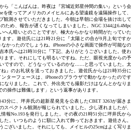
佐氏から「こんばんは。昨夜は『宮城近郊星仲間の集い』という
oneを使ってアメリカのメイヒルにある望遠鏡を遠隔操作して
ップ観測させていただきました。今朝は早朝に会場を抜け出し
め、報告が遅くなってしまいました。NGC 3344は6.4Mp
たいへん暗いとのことですが、極大からかなり時間がたってい
ます。遊佐氏には21時21分に『太陽との合が9月上旬です
きなかったのでしょうね。iPhoneの小さな画面で操作が可能な
吉本氏へは21時31分に『下記、ありがとうございました。使
ります。それにしても明るいですね。ただ、眼視光度からの
るいですので、どうなっているのかな……と思っていました。
ね』のお礼状を送っておきました。遊佐氏からは21時35分
ンターフェースは、iPhoneのブラウザで動かなかったので
ようになりました。これで、外出先でも撮影だけはなんとかなり
neでの操作は難儀します」という返事があります。
時43分に、坪井氏の超新星発見を公表したCBET 3263が届き
のスペクトル観測が報じられていました。少し遅れましたが
報No.193を発行しました。その夜の21時51分に坪井氏か
した。いつものように額に入れて飾っておきます。遊佐さん
うございました。それにしても、メイヒルの25cmはよく写り