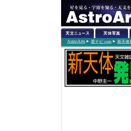
AstroArts
星ナビ.com
新天体