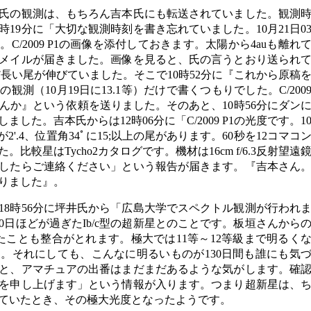
氏の観測は、もちろん吉本氏にも転送されていました。観測
時19分に「大切な観測時刻を書き忘れていました。10月21日0
C/2009 P1の画像を添付しておきます。太陽から4auも離れ
メイルが届きました。画像を見ると、氏の言うとおり送られ
、まだ長い尾が伸びていました。そこで10時52分に『これから原稿
測（10月19日に13.1等）だけで書くつもりでした。C/200
んか』という依頼を送りました。そのあと、10時56分にダン
した。吉本氏からは12時06分に「C/2009 P1の光度です。1
直径が2'.4、位置角34ﾟに15;以上の尾があります。60秒を12コマコ
較星はTycho2カタログです。機材は16cm f/6.3反射望遠
したらご連絡ください」という報告が届きます。『吉本さん
りました』。
、18時56分に坪井氏から「広島大学でスペクトル観測が行われ
0日ほどが過ぎたIb/c型の超新星とのことです。板垣さんから
たことも整合がとれます。極大では11等～12等級まで明るく
。それにしても、こんなに明るいものが130日間も誰にも気
と、アマチュアの出番はまだまだあるような気がします。確
を申し上げます」という情報が入ります。つまり超新星は、
ていたとき、その極大光度となったようです。