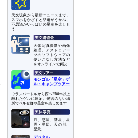
天文現象から最新ニュースまで、
を
スマホをかざすと話題がうかぶ。
不思議がいっぱいの星空を楽しも
し
う
信
す
転
天体写真撮影や画像
処理、アストロアー
か
ツのソフトウェアの
時
使いこなし方法など
をオンラインで解説
な
ら
も
モンゴル「星空」ゲ
ル・キャンプツアー
パ
悪
ウランバートルから西へ250km以上
離れたゲルに連泊。光害のない場
所でペルセ群や星空を楽しめます
ス
ら
月、惑星、彗星、星
雲・星団、天の川、
イ
星景、…
1
デジタル