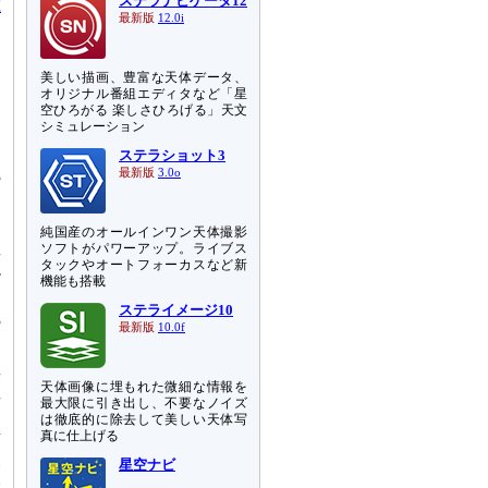
ステラナビゲータ12
載
最新版
12.0i
美しい描画、豊富な天体データ、
オリジナル番組エディタなど「星
空ひろがる 楽しさひろげる」天文
シミュレーション
ステラショット3
最新版
3.0o
3
見
。
純国産のオールインワン天体撮影
星
ソフトがパワーアップ。ライブス
タックやオートフォーカスなど新
小
機能も搭載
さ
ステライメージ10
3
最新版
10.0f
に
星
天体画像に埋もれた微細な情報を
星
最大限に引き出し、不要なノイズ
、
は徹底的に除去して美しい天体写
真に仕上げる
南
い
星空ナビ
置