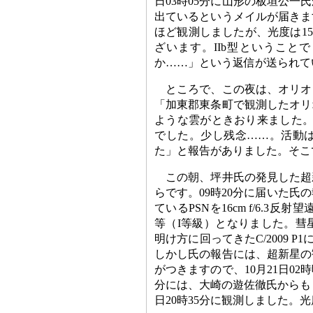
日03時05分に山形の板垣公
出ているというメイルが届きま
ほど観測しましたが、光度は1
ざいます。IIb型ということ
か……」という返信が送られて
ところで、この夜は、オリオ
「加東郡東条町で観測したオリ
ような雲がときおり来ました。最
でした。少し残念……。活動
た」と報告がありました。そこ
この朝、坪井氏の発見した超
らです。09時20分に届いた氏
ているPSNを16cm f/6.3
等（I等級）となりました。彗
明け方に回ってきたC/2009 
しかし氏の報告には、超新星の
がつきますので、10月21日02
分には、大崎の遊佐徹氏からも「
日20時35分に観測しました。光