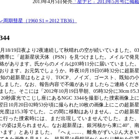
2013年4月5日発売
「星ナビ」2013年5月号に掲
期彗星（1960 S1＝2012 TB36）
344
日10月18/19日夜より2夜連続して秋晴れの空が続いていました。0
ら携帯に「超新星状天体（PSN）を見つけました。メイルで発
絡があります。氏からのメイルは03時11分に届いていました
ります。お元気でしょうか。昨夜10月19日05時32分に超新
知の超新星はもとより、TOCP、ノイズ、ゴースト、既知の
しました。なお、報告内容で不備がありましたらご連絡くだ
そこには「2012年10月19日早朝、05時32分に30cm f/5.
20秒露光でこじし座にあるNGC 3344を撮影した捜索画像上
。翌日10月20日02時53分頃に撮られた10枚の画像上にこの超新
光度は15.3等でした。この間に移動はありません。この超新
27日に行った捜索時には、まだ出現していませんでした。また
rvey）にもその姿は見られません。なお超新星は、銀河核から東に40"、
ています」とありました。『へぇ……、離角がずいぶん大き
てきた画像を見ました。超新星は母銀河からかなり離れた位