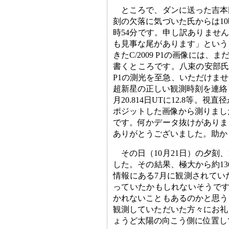
ところで、ダンに送った吉本
刻の欠落に気づいた氏からは10
時54分です。申し訳ありません。
も見事な尾があります」という
きたC/2009 P1の画像には
書くところです。八束の安部氏の観
P1の測光を至急、いただけませ
超新星の正しい観測時刻を連絡しま
月20.814日UTに12.8等。視
ポジットした画像から測りました。比
です。何かデータ抜けがありま
ありがとうございました。助か
その日（10月21日）の夕刻
した。その結果、極大から約13
情報にある7月に観測されてい
っていたかもしれないそうです
かれないこともあるのかと思う
観測していただいた方々にお礼
ょうど太陽の向こう側に位置し