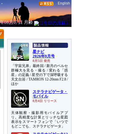
English
6年08月07日
月齢
星ナビ
2026年9月号
8月5日 発売
「宇宙兄弟」最終回 / 新月のペルセ
群極大を見る・撮る / 変わる「惑
星」の定義 / 星空の下で深呼吸する
天文台浴 / TAMRON 12-20mm F2.8 /
ほか
ステラナビゲータ・
モバイル
8月4日 リリース
天体観察・撮影用モバイルアプ
リ。高精度な計算とリッチな星図
）
表示をスマートフォンで「いつで
もどこでも、ステラナビゲータ」