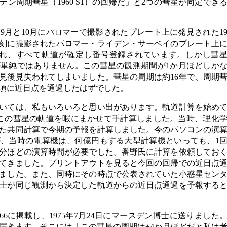
ン周期彗星（1960 S1）の回帰だ」と2つの彗星が同定でき
年9月と10月にパロマーで撮影されたプレート上に発見された1
刻に撮影されたパロマー・ライデン・サーベイのプレート上
され、すべて軌道が確定し番号登録されています。しかし彗
単純ではありません。この彗星の観測期間が1か月ほどしか
見後見失われてしまいました。彗星の周期は約16年で、周期
年頃に近日点を通過したはずでした。
いては、私もいろいろと思い出があります。軌道計算を始め
に、この彗星の軌道を暇にまかせて手計算しました。当時、理化
た共同計算で今期の予報を計算しました。今のパソコンの演
、当時の電算機は、何億円もする大型計算機といっても、1
30分ほどの演算時間が必要でした。番野氏に計算を依頼してお
てきました。プリントアウトを見ると今回の回帰での近日点
っていました。また、同時にその時点で公表されていた小惑星セン
士が同じ観測から決定した軌道からの近日点通過を予報する
K 166に掲載し、1975年7月24日にマースデン博士に送りました
が届きます。そこには「この彗星の周期は±4か月ほどだと私は