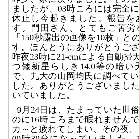
ましたが、03時ころには完全
休止し今起きました。報告を
す。門田さん、とてもご苦労
「150秒露出の画像を10枚」
す。ほんとうにありがとうご
昨夜23時に21-cmによる自動
つ矮新星らしき14.0等の暗
で、九大の山岡均氏に調べて
した。ありがとうございまし
いていました。
9月24日は、たまっていた世
のに16時ころまで眠れません
カ～と疲れてしまい、その夜、目
00時30分になっていました