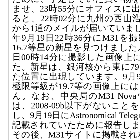
ませ、23時55分にオフィスに
ると、22時02分に九州の西山
から1通のメイルが届いていまし
年9月19日22時36分にM31
16.7等星の新星を見つけました
日00時14分に撮影した画像上に
た。新星は、銀河核から東に79"
た位置に出現しています。9月9
極限等級が19.7等の画像上に
ん。なお、中央局のM31 No
は、2008-09b以下がないこ
し、9月19日にAstronomical T
記載されていたために報告し
その後、M31サイトに掲載され