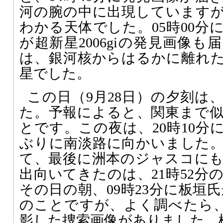
河の腕の中に出現しています
わかる天体でした。05時00分
が超新星2006giの発見画像
は、銀河核からはるかに離れ
星でした。
この日（9月28日）の夕刻は
た。予報によると、関東まで
とです。この夜は、20時10分
ぶりに南淡路に向かいました
て、最後に洲本のジャスコに
出向いてきたのは、21時52分
その日の朝、09時23分に板垣氏から
のことですが、よく調べたら、今
影した捜索画像がありました。極