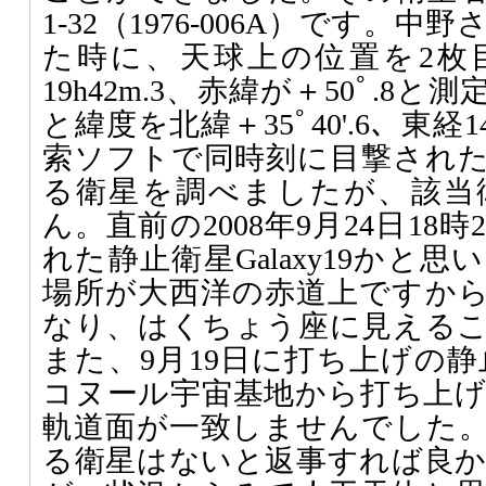
1-32（1976-006A）です。
た時に、天球上の位置を2枚
19h42m.3、赤緯が＋50ﾟ.8
と緯度を北緯＋35ﾟ40'.6、東経1
索ソフトで同時刻に目撃され
る衛星を調べましたが、該当
ん。直前の2008年9月24日18時
れた静止衛星Galaxy19かと
場所が大西洋の赤道上ですから
なり、はくちょう座に見える
また、9月19日に打ち上げの静止
コヌール宇宙基地から打ち上
軌道面が一致しませんでした
る衛星はないと返事すれば良