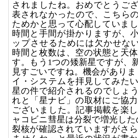
されましたね。おめでとうご
表されなかったので、こちら
ためかと思って心配していま
時間と手間が掛かりますが、
ップさせるためには欠かせな
時間と枚数は、空の状態と天
す。もう1つの矮新星ですが、
見すごいですね。機会がありまし
イ・システムを拝見してみた
星の件で紹介されるのでしょ
れと「星ナビ」の取材にご協
ございました。記事掲載を楽
ャコビニ彗星は分裂で増光した
裂核が確認されていますがさ