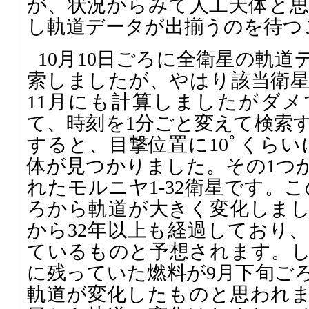
が、状況からみて人工天体と
し軌道データが出揃うのを待つ
10月10日ごろに全衛星の軌
索しましたが、やはり該当衛
11月にも計算しましたがダメ
て、時刻を1分ごと変えて検索
すると、目撃位置に10ﾟくらい
体が見つかりました。その1つが
れたモルニヤ1-32衛星です。
ろから軌道が大きく変化しま
から32年以上も経過しており
ているものと予想されます。
に残っていた燃料が9月下旬ご
軌道が変化したものと思われます