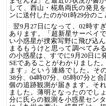
ませんね」と最近の状況が書
して、西山・椛島両氏の発見
ンに送付したのが01時29分の
翌9月27日になって、02時
あります。「超新星サーベイで
い小惑星が捜索写野に飛び込
まるもうけと思って調べてみ
の小惑星は、すでに9月20日に発
SEであることがわかりました
ます」という連絡でした。その後
38分、04時07分、05時07分と
個の追跡観測が届きます。そ
ました。薄明となったのでしょう
分に氏らの観測を小惑星セン