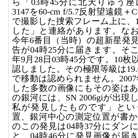
ら「03時45分に北天りゅう座
3147を60-cm f/5.7反射望遠
で撮影した捜索フレーム上に、1
した」と連絡があります。な
今年6番目（当時）の超新星発
告が04時25分に届きます。そこ
年9月28日03時45分です。1
認しました。その極限等級は19.
で移動は認められません。2007
した多数の画像にもその姿は
の銀河には、SN 2006giが
私が発見したものです」とい
置、銀河中心の測定位置が書
のこの発見は04時37分にダン
と、04時46分に発見画像が届