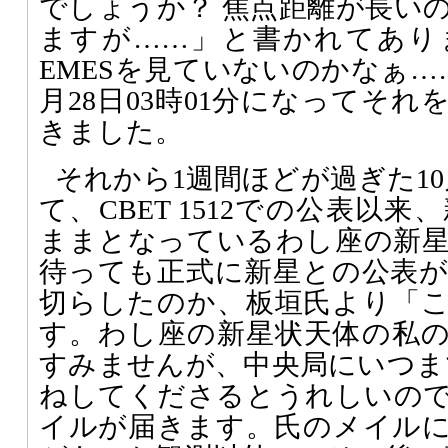
でしょうか？ 焦点距離が長い
ますが……」と書かれてあり
EMESを見ていないのかなぁ…
月28日03時01分になってそ
きました。
それから1週間ほどが過ぎた10月
て、CBET 1512での公表以
ままとなっているわし座の新
待っても正式に新星との公表
切らしたのか、板垣氏より「
す。わし座の新星状天体の私
すみませんが、中央局にいつま
ねしてくださるとうれしいの
イルが届きます。氏のメイル