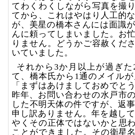
てわくわくしながら写真を撮
てから、これはやはり人工的
が、美星の橋本さんには面識
んに頼ってしまいました。お
りません。どうかご容赦くだ
いていました。
それから3か月以上が過ぎた2
て、橋本氏から1通のメイル
「まずはあけましておめでと
昨年、お問い合わせの水戸市
した不明天体の件ですが、返
申し訳ありません。年を越し
やくその正体ではないかと思
ことができました。その衛星