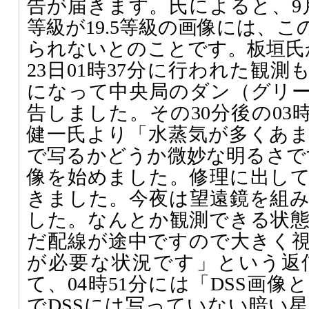
告が届きます。氏によると、9
等級が19.5等級の画像には、
られないとのことです。板垣氏
23日01時37分に行われた観測
になって中央局のダン（グリ
告しました。その30分後の03
健一氏より「水蒸気が多くあ
で写るかどうか微妙な明るさです
像を始めました。修理に出し
きました。今夜は望遠鏡を組
した。なんとか観測できる状
だ配線が途中ですので大きく
が必要な状況です」という返
て、04時51分には「DSS画
でDSSには写っていない暗い