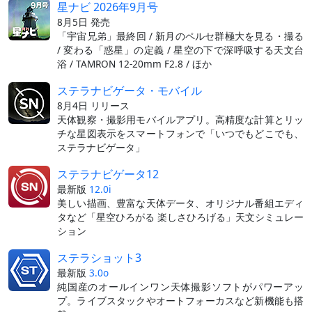
星ナビ 2026年9月号
8月5日 発売
「宇宙兄弟」最終回 / 新月のペルセ群極大を見る・撮る
/ 変わる「惑星」の定義 / 星空の下で深呼吸する天文台
浴 / TAMRON 12-20mm F2.8 / ほか
ステラナビゲータ・モバイル
8月4日 リリース
天体観察・撮影用モバイルアプリ。高精度な計算とリッ
チな星図表示をスマートフォンで「いつでもどこでも、
ステラナビゲータ」
ステラナビゲータ12
最新版
12.0i
美しい描画、豊富な天体データ、オリジナル番組エディ
タなど「星空ひろがる 楽しさひろげる」天文シミュレー
ション
ステラショット3
最新版
3.0o
純国産のオールインワン天体撮影ソフトがパワーアッ
プ。ライブスタックやオートフォーカスなど新機能も搭