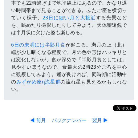
本でも22時過ぎまで地平線上にあるので、かなり遅
い時間帯まで見ることができる。ふたご座を横切っ
ていく様子、
23日に細い月と大接近
する光景など
を、眺めたり撮影したりしてみよう。天体望遠鏡で
は半月状に欠けた姿も楽しめる。
6日の未明には半影月食
が起こる。満月の上（北）
端が少し暗くなる程度で、月の色や形はハッキリと
は変化しないが、食が深めで「半影月食としては」
見やすいほうなので、食最大の2時23分ごろを中心
に観察してみよう。運が良ければ、同時期に活動中
の
みずがめ座η流星群
の流れ星も見えるかもしれな
い。
◀ 前月
バックナンバー
翌月 ▶