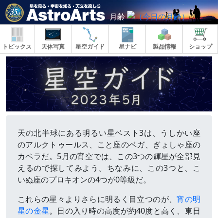
月齢
トピックス
天体写真
星空ガイド
星ナビ
製品情報
ショップ
天の北半球にある明るい星ベスト3は、うしかい座
のアルクトゥールス、こと座のベガ、ぎょしゃ座の
カペラだ。5月の宵空では、この3つの輝星が全部見
えるので探してみよう。ちなみに、この3つと、こ
いぬ座のプロキオンの4つが0等級だ。
これらの星々よりさらに明るく目立つのが、
宵の明
星の金星
。日の入り時の高度が約40度と高く、東日