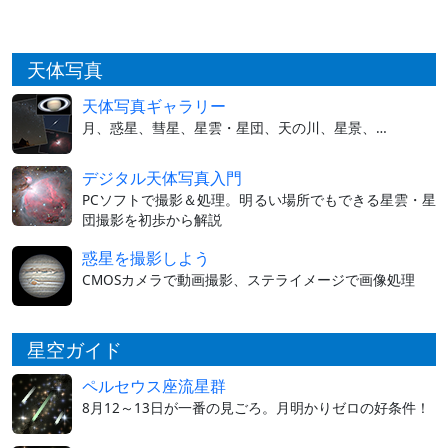
天体写真
天体写真ギャラリー
月、惑星、彗星、星雲・星団、天の川、星景、…
デジタル天体写真入門
PCソフトで撮影＆処理。明るい場所でもできる星雲・星
団撮影を初歩から解説
惑星を撮影しよう
CMOSカメラで動画撮影、ステライメージで画像処理
星空ガイド
ペルセウス座流星群
8月12～13日が一番の見ごろ。月明かりゼロの好条件！