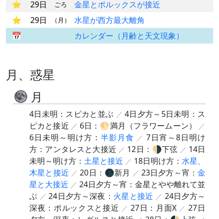
29日
金星とポルックスが接近
ごろ
29日
水星が西方最大離角
（月）
カレンダー（月齢と天文現象）
月、惑星
月
4日未明：スピカと並ぶ
4日夕方～5日未明：ス
ピカと接近
6日：🌕満月（フラワームーン）
6日未明～明け方：
半影月食
7日宵～8日明け
方：アンタレスと大接近
12日：🌗下弦
14日
未明～明け方：
土星と接近
18日明け方：
水星、
木星と接近
20日：🌑新月
23日夕方～宵：
金
星と大接近
24日夕方～宵：金星とやや離れて並
ぶ
24日夕方～深夜：
火星と接近
24日夕方～
深夜：ポルックスと接近
27日：月面X
27日