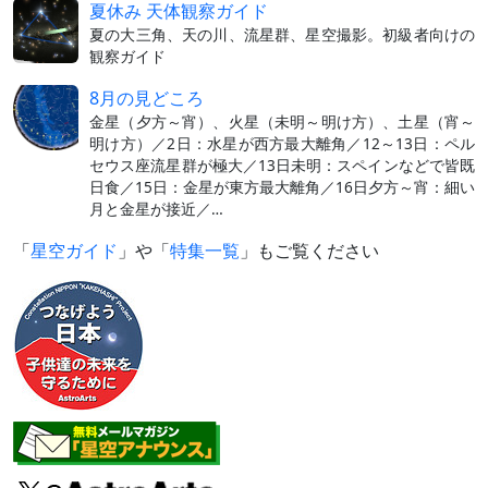
夏休み 天体観察ガイド
夏の大三角、天の川、流星群、星空撮影。初級者向けの
観察ガイド
8月の見どころ
金星（夕方～宵）、火星（未明～明け方）、土星（宵～
明け方）／2日：水星が西方最大離角／12～13日：ペル
セウス座流星群が極大／13日未明：スペインなどで皆既
日食／15日：金星が東方最大離角／16日夕方～宵：細い
月と金星が接近／…
「
星空ガイド
」や「
特集一覧
」もご覧ください