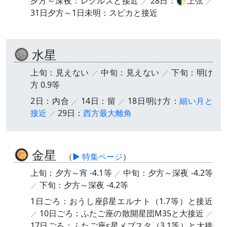
夕方～深夜：レグルスと接近
28日：🌓上弦
31日夕方～1日未明：スピカと接近
水星
上旬：見えない
中旬：見えない
下旬：明け
方 0.9等
2日：内合
14日：留
18日明け方：
細い月と
接近
29日：
西方最大離角
金星
（
▶ 特集ページ
）
上旬：夕方～宵 -4.1等
中旬：夕方～深夜 -4.2等
下旬：夕方～深夜 -4.2等
1日ごろ：おうし座β星エルナト（1.7等）と接近
10日ごろ：ふたご座の散開星団M35と大接近
17日ごろ：ふたご座ε星メブスタ（3.1等）と大接