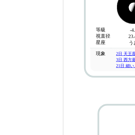
等級
-4
視直径
23.
星座
う
現象
2日 天王
3日 西方
21日 細