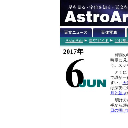
AstroArts
星空ガイド
2017
2017年
梅雨の
時期に見
う。スッ
とくに
で環が一
すい。
天
は深夜に
月と並ぶ
明け方
半から3
日の明け