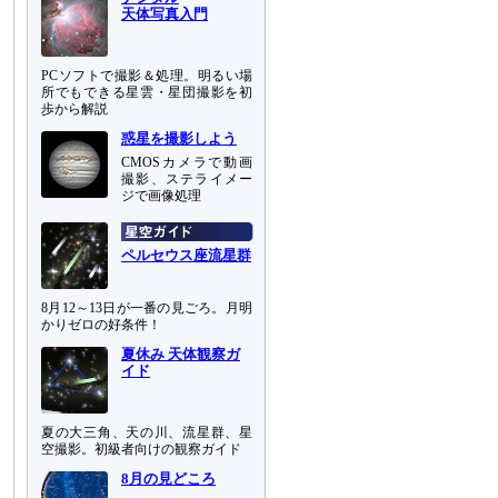
天体写真入門
PCソフトで撮影＆処理。明るい場
所でもできる星雲・星団撮影を初
歩から解説
惑星を撮影しよう
CMOSカメラで動画
撮影、ステライメー
ジで画像処理
ペルセウス座流星群
8月12～13日が一番の見ごろ。月明
かりゼロの好条件！
夏休み 天体観察ガ
イド
夏の大三角、天の川、流星群、星
空撮影。初級者向けの観察ガイド
8月の見どころ