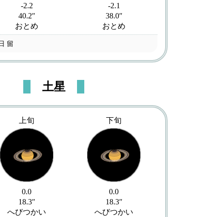
-2.2
-2.1
40.2″
38.0″
おとめ
おとめ
0日 留
土星
上旬
下旬
0.0
0.0
18.3″
18.3″
へびつかい
へびつかい