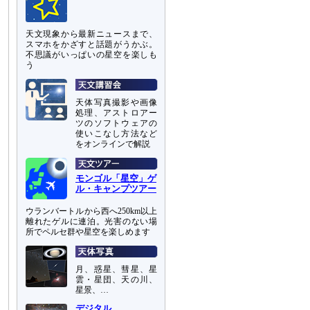
天文現象から最新ニュースまで、
スマホをかざすと話題がうかぶ。
不思議がいっぱいの星空を楽しも
う
天体写真撮影や画像
処理、アストロアー
ツのソフトウェアの
使いこなし方法など
をオンラインで解説
モンゴル「星空」ゲ
ル・キャンプツアー
ウランバートルから西へ250km以上
離れたゲルに連泊。光害のない場
所でペルセ群や星空を楽しめます
月、惑星、彗星、星
雲・星団、天の川、
星景、…
デジタル