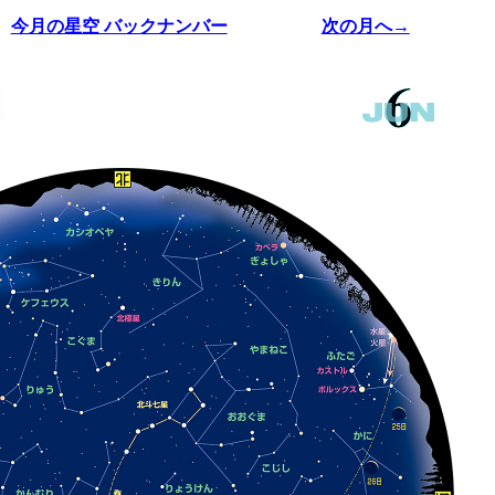
今月の星空 バックナンバー
次の月へ→