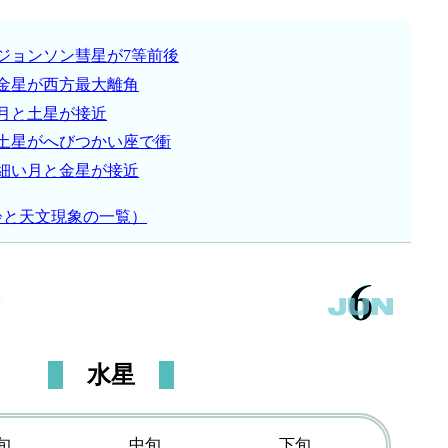
ジョンソン彗星が7等前後
金星が西方最大離角
月と土星が接近
土星がへびつかい座で衝
細い月と金星が接近
齢と天文現象の一覧）
水星
旬
中旬
下旬