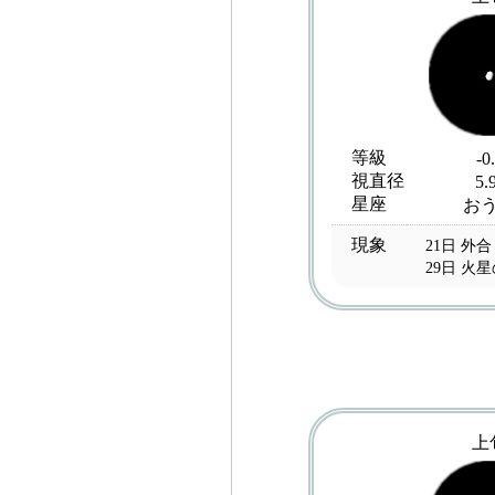
等級
-0
視直径
5.
星座
お
現象
21日 外合
29日 火
上