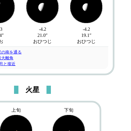
.3
-4.2
-4.2
4″
21.0″
19.1″
お
おひつじ
おひつじ
星の南を通る
最大離角
い月と接近
火星
上旬
下旬