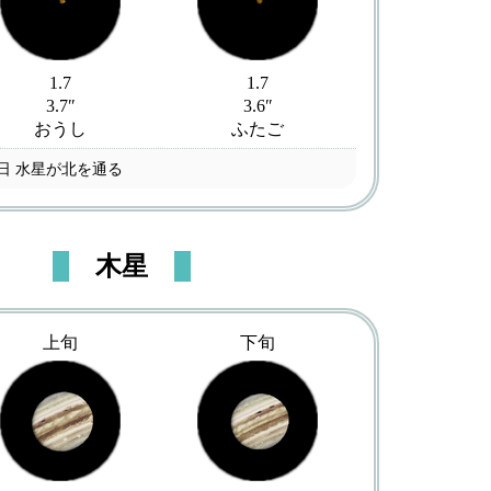
1.7
1.7
3.7″
3.6″
おうし
ふたご
9日 水星が北を通る
木星
上旬
下旬