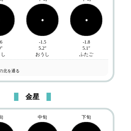
.6
-1.5
-1.8
9″
5.2″
5.1″
うし
おうし
ふたご
星の北を通る
金星
旬
中旬
下旬