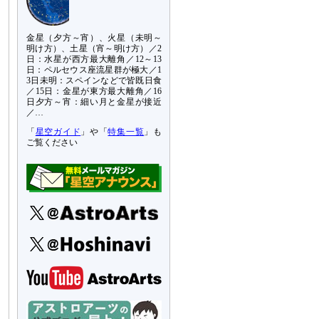
金星（夕方～宵）、火星（未明～
明け方）、土星（宵～明け方）／2
日：水星が西方最大離角／12～13
日：ペルセウス座流星群が極大／1
3日未明：スペインなどで皆既日食
／15日：金星が東方最大離角／16
日夕方～宵：細い月と金星が接近
／…
「
星空ガイド
」や「
特集一覧
」も
ご覧ください