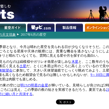
202
年の天文現象
2017年6月の星空
季節となり、今月は晴れた星空を見られる日が少なくなりそうだ。こ
ごろとなる星座や天体の観察には、貴重な機会を逃さないようにし
キリと晴れていなくても、雲間に見える星や月を探すのも面白い。
見ものなのは縞模様やガリレオ衛星が楽しみな
木星
と、ここ数年のう
番広く見える
土星
だ。とくに木星は宵のころに高く上っているので見
体観望会
に参加して、大きい天体望遠鏡でじっくり眺めてみよう。土
最も高くなるため観望会で見るのは難しいかもしれないが、
9～10日に
光景は肉眼でも楽しめる。
の東の空には
明けの明星の金星
が輝いている。見晴らしが良ければ2
時ごろには見え、この季節の夜の短さを実感できるだろう。夏至である
2
方に細い月と共演する
。