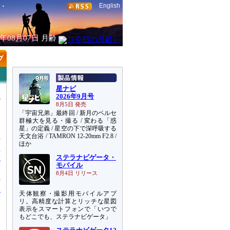
English
6年08月07日
月齢
星ナビ
2026年9月号
の
8月5日 発売
よ
「宇宙兄弟」最終回 / 新月のペルセ
群極大を見る・撮る / 変わる「惑
星」の定義 / 星空の下で深呼吸する
ち
天文台浴 / TAMRON 12-20mm F2.8 /
や
ほか
星
満
ステラナビゲータ・
モバイル
8月4日 リリース
時
1
天体観察・撮影用モバイルアプ
リ。高精度な計算とリッチな星図
表示をスマートフォンで「いつで
もどこでも、ステラナビゲータ」