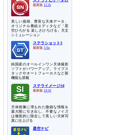
ステラナビゲータ12
最新版
12.0i
美しい描画、豊富な天体データ、
オリジナル番組エディタなど「星
空ひろがる 楽しさひろげる」天文
シミュレーション
ステラショット3
最新版
3.0o
純国産のオールインワン天体撮影
ソフトがパワーアップ。ライブス
タックやオートフォーカスなど新
機能も搭載
ステライメージ10
最新版
10.0f
天体画像に埋もれた微細な情報を
最大限に引き出し、不要なノイズ
は徹底的に除去して美しい天体写
真に仕上げる
星空ナビ