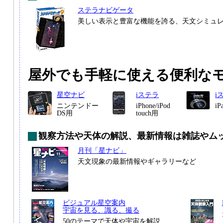
ステラナビゲータ
美しい表示と豊富な機能を誇る、天文シミュ
屋外でも手軽に使える便利な
星空ナビ
iステラ
i
ニンテンドー
iPhone/iPod
i
DS用
touch用
観察方法や天体の解説、最新情報は雑誌やム
月刊「星ナビ」
天文現象の最新情報やギャラリーなど
ビジュアル星空案内
宇宙を見る、識る、撮る
50のテーマで天体や宇宙を解説