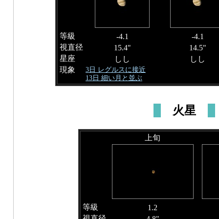
等級
-4.1
-4.1
視直径
15.4"
14.5"
星座
しし
しし
現象
3日 レグルスに接近
13日 細い月と並ぶ
火星
上旬
等級
1.2
視直径
4.8"