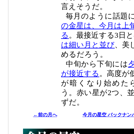
言えそうだ。
毎月のように話題
の金星は、今月は上
る
。最接近する3日と
は細い月と並び
、美
めるだろう。
中旬から下旬には
が接近する
。高度が
が暗くなり始めた
う。赤い星が2つ、
ずだ。
←前の月へ
今月の星空 バックナン