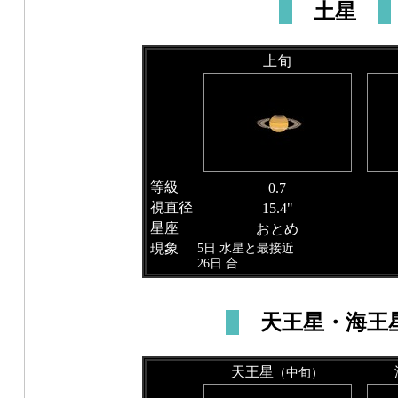
土星
上旬
等級
0.7
視直径
15.4"
星座
おとめ
現象
5日 水星と最接近
26日 合
天王星・海王
天王星
（中旬）