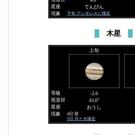
星座
てんびん
現象
下旬 アンタレスに接近
木星
上旬
等級
-2.6
視直径
43.6"
星座
おうし
現象
4日 留
5日 月と大接近