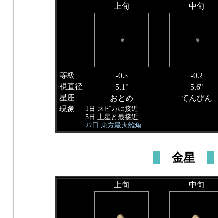
上旬
中旬
等級
-0.3
-0.2
視直径
5.1"
5.6"
星座
おとめ
てんびん
現象
1日 スピカに接近
5日 土星と最接近
27日 東方最大離角
金星
上旬
中旬