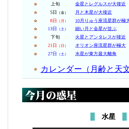
上旬
金星とレグルスが大接近
5日
月と木星が大接近
（金）
8日
10月りゅう座流星群が極
（月）
13日
細い月と金星が並ぶ
（土）
下旬
火星とアンタレスが接近
21日
オリオン座流星群が極大
（日）
27日
水星が東方最大離角
（土）
カレンダー（月齢と天
水星