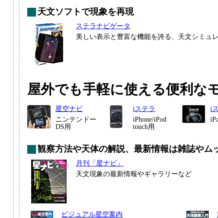
天文ソフトで現象を再現
ステラナビゲータ
美しい表示と豊富な機能を誇る、天文シミュ
屋外でも手軽に使える便利な
星空ナビ
iステラ
i
ニンテンドー
iPhone/iPod
i
DS用
touch用
観察方法や天体の解説、最新情報は雑誌やム
月刊「星ナビ」
天文現象の最新情報やギャラリーなど
ビジュアル星空案内