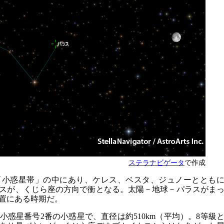
ステラナビゲータ
で作成
「小惑星帯」の中にあり、ケレス、ベスタ、ジュノーととも
スが、くじら座の方向で衝となる。太陽－地球－パラスがま
置にある時期だ。
た小惑星番号2番の小惑星で、直径は約510km（平均）。8等級