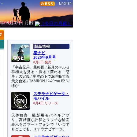
English
6年08月07日
月齢
星ナビ
2026年9月号
8月5日 発売
「宇宙兄弟」最終回 / 新月のペルセ
群極大を見る・撮る / 変わる「惑
星」の定義 / 星空の下で深呼吸する
天文台浴 / TAMRON 12-20mm F2.8 /
ほか
ステラナビゲータ・
モバイル
8月4日 リリース
天体観察・撮影用モバイルアプ
リ。高精度な計算とリッチな星図
表示をスマートフォンで「いつで
もどこでも、ステラナビゲータ」