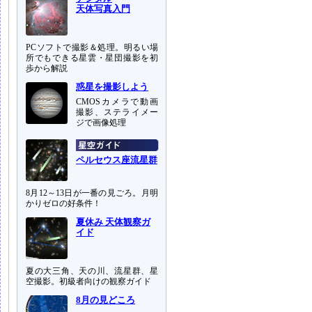
天体写真入門
PCソフトで撮影＆処理。明るい場
所でもできる星雲・星団撮影を初
歩から解説
惑星を撮影しよう
CMOSカメラで動画
撮影、ステライメー
ジで画像処理
ペルセウス座流星群
8月12～13日が一番の見ごろ。月明
かりゼロの好条件！
夏休み 天体観察ガ
イド
夏の大三角、天の川、流星群、星
空撮影。初級者向けの観察ガイド
8月の見どころ