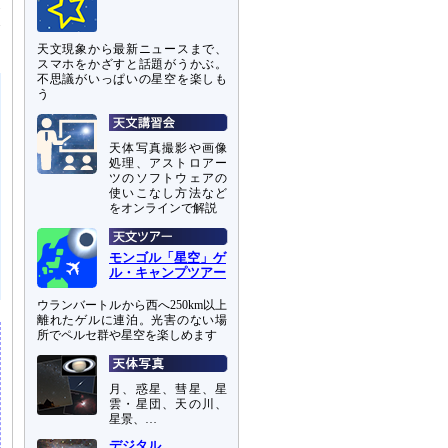
尾
み
天文現象から最新ニュースまで、
スマホをかざすと話題がうかぶ。
不思議がいっぱいの星空を楽しも
う
天体写真撮影や画像
処理、アストロアー
ツのソフトウェアの
使いこなし方法など
をオンラインで解説
モンゴル「星空」ゲ
ル・キャンプツアー
ウランバートルから西へ250km以上
離れたゲルに連泊。光害のない場
所でペルセ群や星空を楽しめます
月、惑星、彗星、星
雲・星団、天の川、
星景、…
デジタル