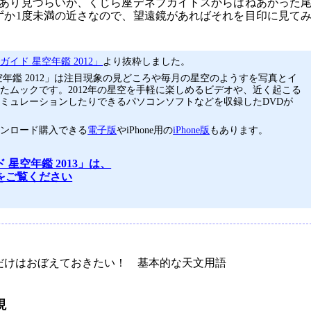
があり見づらいが、くじら座デネブカイトスからはねあがった
わずか1度未満の近さなので、望遠鏡があればそれを目印に見て
イド 星空年鑑 2012」
より抜粋しました。
空年鑑 2012」は注目現象の見どころや毎月の星空のようすを写真とイ
たムックです。2012年の星空を手軽に楽しめるビデオや、近く起こる
ミュレーションしたりできるパソコンソフトなどを収録したDVDが
ウンロード購入できる
電子版
やiPhone用の
iPhone版
もあります。
 星空年鑑 2013」は、
をご覧ください
けはおぼえておきたい！ 基本的な天文用語
現