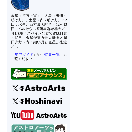
金星（夕方～宵）、火星（未明～
明け方）、土星（宵～明け方）／2
日：水星が西方最大離角／12～13
日：ペルセウス座流星群が極大／1
3日未明：スペインなどで皆既日食
／15日：金星が東方最大離角／16
日夕方～宵：細い月と金星が接近
／…
「
星空ガイド
」や「
特集一覧
」も
ご覧ください