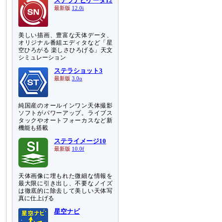
ステラナビゲータ12
最新版
12.0i
美しい描画、豊富な天体データ、
オリジナル番組エディタなど「星
空ひろがる 楽しさひろげる」天文
シミュレーション
ステラショット3
最新版
3.0o
純国産のオールインワン天体撮影
ソフトがパワーアップ。ライブス
タックやオートフォーカスなど新
機能も搭載
ステライメージ10
最新版
10.0f
天体画像に埋もれた微細な情報を
に
最大限に引き出し、不要なノイズ
っ
は徹底的に除去して美しい天体写
真に仕上げる
星空ナビ
と