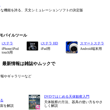
タ
富な機能を誇る、天文シミュレーションソフトの決定版
モバイルツール
iステラ
iステラ HD
スマートステラ
iPhone/iPod
iPad用
Android端末用
touch用
、最新情報は雑誌やムックで
情報やギャラリーなど
DVDではじめる天体観察入門
る
天体観察の方法、器具の使い方をやさ
宇宙を解説
しく解説