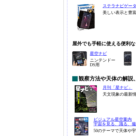
ステラナビゲー
美しい表示と豊
屋外でも手軽に使える便利な
星空ナビ
ニンテンドー
DS用
観察方法や天体の解説
月刊「星ナビ」
天文現象の最新
ビジュアル星空案内
宇宙を見る、識る、撮
50のテーマで天体や