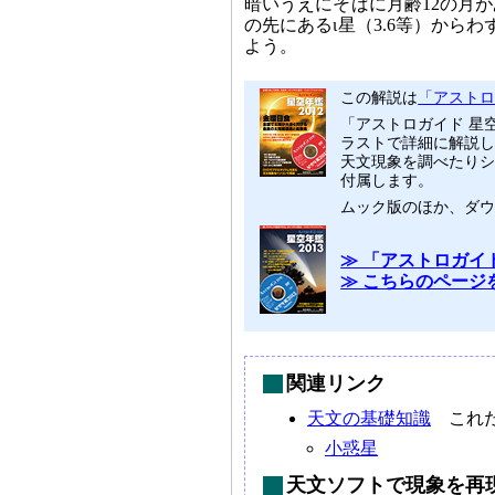
暗いうえにそばに月齢12の月
の先にあるι星（3.6等）から
よう。
この解説は
「アストロガ
「アストロガイド 星
ラストで詳細に解説し
天文現象を調べたりシ
付属します。
ムック版のほか、ダ
≫ 「アストロガイド
≫ こちらのページ
関連リンク
天文の基礎知識
これだ
小惑星
天文ソフトで現象を再