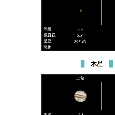
等級
0.9
視直径
6.5"
星座
おとめ
現象
木星
上旬
等級
-2.1