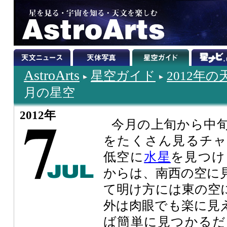
AstroArts
星空ガイド
2012年
月の星空
2012年
今月の上旬から中
をたくさん見るチャ
低空に
水星
を見つけ
からは、南西の空に
て明け方には東の空
外は肉眼でも楽に見
ば簡単に見つかるだ