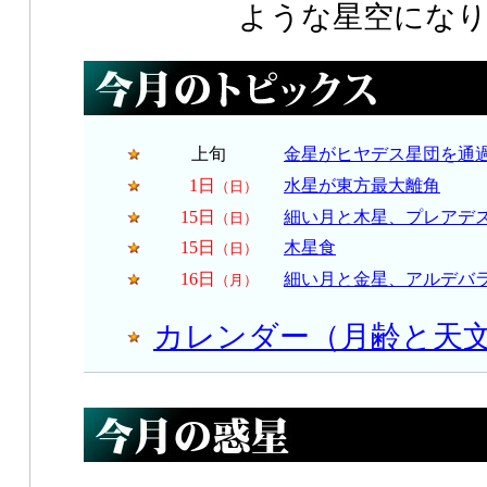
ような星空にな
上旬
金星がヒヤデス星団を通
1日
水星が東方最大離角
（日）
15日
細い月と木星、プレアデ
（日）
15日
木星食
（日）
16日
細い月と金星、アルデバ
（月）
カレンダー（月齢と天