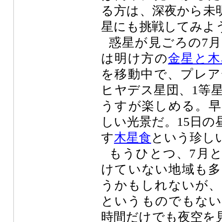
る方は、深夜から未
星にも挑戦してみよ
惑星が見ごろの7
は明け方の
金星と木
を移動中で、プレア
ヒヤデス星団、1等
うすが楽しめる。早
しい光景だ。15日の
す
木星食
という珍し
もうひとつ、7月
けていない地域も多
うかもしれないが、
というものでもない
時間だけでも夜空を