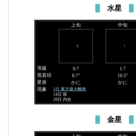
水星
上旬
中旬
等級
0.7
1.7
視直径
8.7"
10.5"
星座
かに
かに
現象
1日 東方最大離角
14日 留
28日 内合
金星