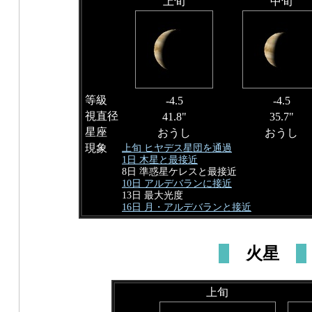
上旬
中旬
等級
-4.5
-4.5
視直径
41.8"
35.7"
星座
おうし
おうし
現象
上旬 ヒヤデス星団を通過
1日 木星と最接近
8日 準惑星ケレスと最接近
10日 アルデバランに接近
13日 最大光度
16日 月・アルデバランと接近
火星
上旬