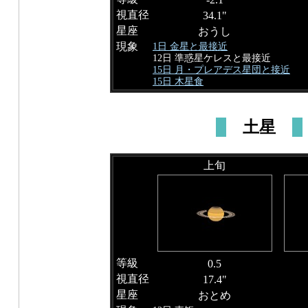
視直径
34.1"
星座
おうし
現象
1日 金星と最接近
12日 準惑星ケレスと最接近
15日 月・プレアデス星団と接近
15日 木星食
土星
上旬
等級
0.5
視直径
17.4"
星座
おとめ