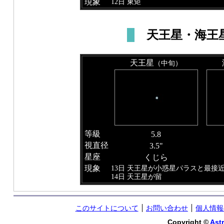
現象
12日 東矩
天王星・海王
天王星
（中旬）
等級
5.8
視直径
3.5"
星座
くじら
現象
13日 天王星が小惑星パラスと最接
14日 天王星が留
このサイトについて
お問い合わせ
個人情報
Copyright ©
Astr