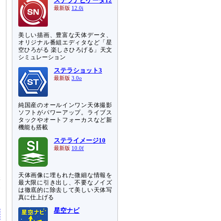
ステラナビゲータ12
最新版
12.0i
美しい描画、豊富な天体データ、
オリジナル番組エディタなど「星
空ひろがる 楽しさひろげる」天文
シミュレーション
ステラショット3
最新版
3.0o
純国産のオールインワン天体撮影
ソフトがパワーアップ。ライブス
タックやオートフォーカスなど新
機能も搭載
ステライメージ10
最新版
10.0f
天体画像に埋もれた微細な情報を
添
最大限に引き出し、不要なノイズ
い
は徹底的に除去して美しい天体写
真に仕上げる
星空ナビ