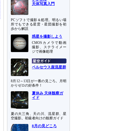
天体写真入門
PCソフトで撮影＆処理。明るい場
所でもできる星雲・星団撮影を初
歩から解説
惑星を撮影しよう
CMOSカメラで動画
撮影、ステライメー
ジで画像処理
ペルセウス座流星群
8月12～13日が一番の見ごろ。月明
かりゼロの好条件！
夏休み 天体観察ガ
イド
夏の大三角、天の川、流星群、星
空撮影。初級者向けの観察ガイド
8月の見どころ