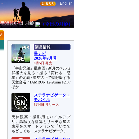
English
6年08月07日
月齢
星ナビ
2026年9月号
8月5日 発売
「宇宙兄弟」最終回 / 新月のペルセ
群極大を見る・撮る / 変わる「惑
星」の定義 / 星空の下で深呼吸する
天文台浴 / TAMRON 12-20mm F2.8 /
ほか
ステラナビゲータ・
モバイル
8月4日 リリース
天体観察・撮影用モバイルアプ
リ。高精度な計算とリッチな星図
表示をスマートフォンで「いつで
もどこでも、ステラナビゲータ」