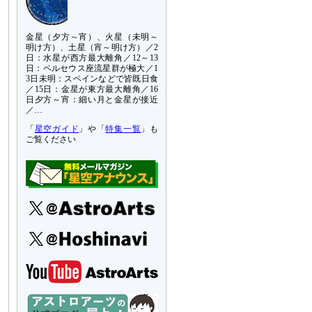
金星（夕方～宵）、火星（未明～
明け方）、土星（宵～明け方）／2
日：水星が西方最大離角／12～13
日：ペルセウス座流星群が極大／1
3日未明：スペインなどで皆既日食
／15日：金星が東方最大離角／16
日夕方～宵：細い月と金星が接近
／…
「
星空ガイド
」や「
特集一覧
」も
ご覧ください