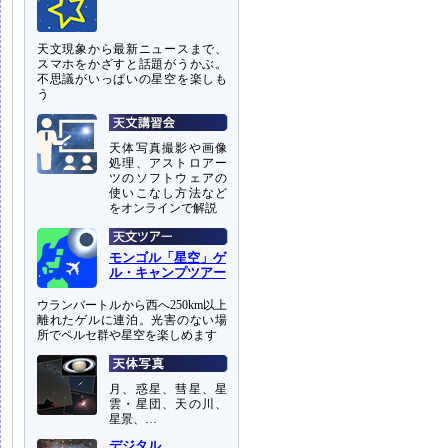
天文現象から最新ニュースまで、
スマホをかざすと話題がうかぶ。
不思議がいっぱいの星空を楽しも
う
天体写真撮影や画像
処理、アストロアー
ツのソフトウェアの
使いこなし方法など
をオンラインで解説
モンゴル「星空」ゲ
ル・キャンプツアー
ウランバートルから西へ250km以上
離れたゲルに連泊。光害のない場
所でペルセ群や星空を楽しめます
月、惑星、彗星、星
雲・星団、天の川、
星景、…
デジタル