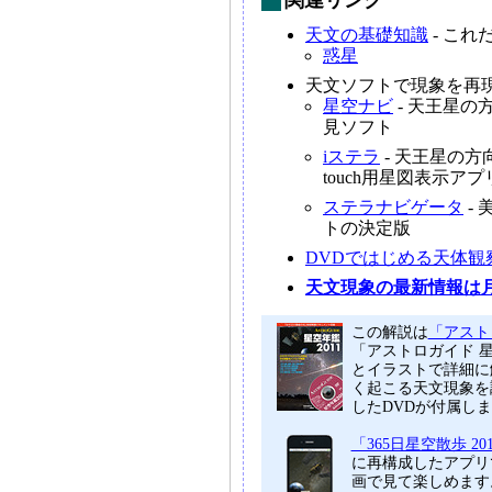
関連リンク
天文の基礎知識
- こ
惑星
天文ソフトで現象を再
星空ナビ
- 天王星
見ソフト
iステラ
- 天王星の方
touch用星図表示アプ
ステラナビゲータ
-
トの決定版
DVDではじめる天体観
天文現象の最新情報は
この解説は
「アストロ
「アストロガイド 
とイラストで詳細に
く起こる天文現象を
したDVDが付属し
「365日星空散歩 20
に再構成したアプリ
画で見て楽しめます