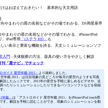
れだけはおぼえておきたい！ 基本的な天文用語
現
の方向やまわりの星の名前などがその場でわかる、DS用星座早
向やまわりの星の名前などがその場でわかる、iPhone/iPod
リ。iPad専用
「iステラ HD」
も
 美しい表示と豊富な機能を誇る、天文シミュレーションソフ
察入門
- 天体観察の方法、器具の使い方をやさしく解説
月刊「星ナビ」でチェック
ガイド 星空年鑑 2011」
より抜粋しました。
星空年鑑 2011」は注目現象の見どころや毎月の星空のようすを写真
解説したムックです。2011年の星空を手軽に楽しめるビデオや、近
調べたりシミュレーションしたりできるパソコンソフトなどを収録
ます。
11年版」
は「アストロガイド 星空年鑑 2011」をiPhone/iPod touch用
です。解説を手軽に読むことができ、現象のシミュレーションを動
。