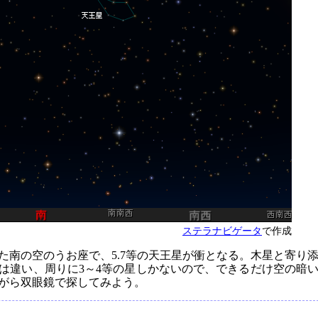
ステラナビゲータ
で作成
た南の空のうお座で、5.7等の天王星が衝となる。木星と寄り
とは違い、周りに3～4等の星しかないので、できるだけ空の暗
がら双眼鏡で探してみよう。