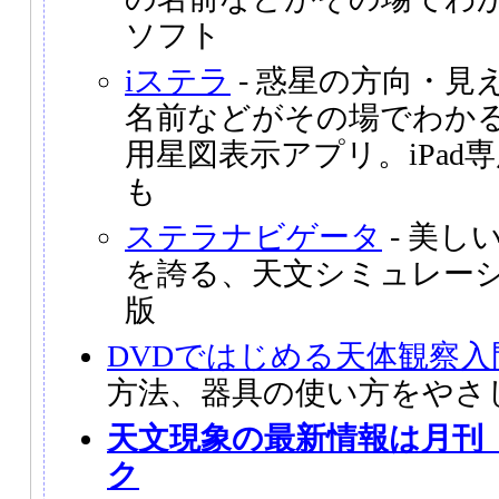
ソフト
iステラ
- 惑星の方向・見
名前などがその場でわかる、iPho
用星図表示アプリ。iPad
も
ステラナビゲータ
- 美し
を誇る、天文シミュレー
版
DVDではじめる天体観察入
方法、器具の使い方をやさ
天文現象の最新情報は月刊
ク