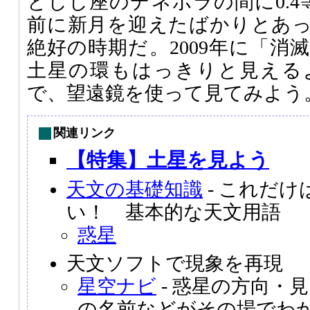
としし座のデネボラの間に0.4
前に新月を迎えたばかりとあ
絶好の時期だ。2009年に「消
土星の環もはっきりと見える
で、望遠鏡を使って見てみよう
関連リンク
【特集】土星を見よう
天文の基礎知識
- これだ
い！ 基本的な天文用語
惑星
天文ソフトで現象を再現
星空ナビ
- 惑星の方向・
の名前などがその場でわか