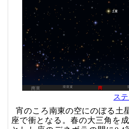
ステ
宵のころ南東の空にのぼる土星
座で衝となる。春の大三角を