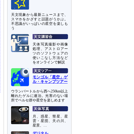
天文現象から最新ニュースまで、
スマホをかざすと話題がうかぶ。
不思議がいっぱいの星空を楽しも
う
天体写真撮影や画像
処理、アストロアー
ツのソフトウェアの
使いこなし方法など
をオンラインで解説
モンゴル「星空」ゲ
ル・キャンプツアー
ウランバートルから西へ250km以上
離れたゲルに連泊。光害のない場
所でペルセ群や星空を楽しめます
月、惑星、彗星、星
雲・星団、天の川、
星景、…
デジタル