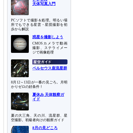
天体写真入門
PCソフトで撮影＆処理。明るい場
所でもできる星雲・星団撮影を初
歩から解説
惑星を撮影しよう
CMOSカメラで動画
撮影、ステライメー
ジで画像処理
ペルセウス座流星群
8月12～13日が一番の見ごろ。月明
かりゼロの好条件！
夏休み 天体観察ガ
イド
夏の大三角、天の川、流星群、星
空撮影。初級者向けの観察ガイド
8月の見どころ