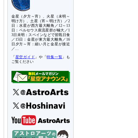
金星（夕方～宵）、火星（未明～
明け方）、土星（宵～明け方）／2
日：水星が西方最大離角／12～13
日：ペルセウス座流星群が極大／1
3日未明：スペインなどで皆既日食
／15日：金星が東方最大離角／16
日夕方～宵：細い月と金星が接近
／…
「
星空ガイド
」や「
特集一覧
」も
ご覧ください