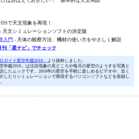
れだけはおぼえておきたい！ 基本的な天文用語
ーDSで天文現象を再現！
- 天文シミュレーションソフトの決定版
察入門
- 天体の観察方法、機材の使い方をやさしく解説
月刊「星ナビ」でチェック
ロガイド星空年鑑2010」
より抜粋しました。
空年鑑2010」は注目現象の見どころや毎月の星空のようすを写真と
説したムックです。2010年の星空を手軽に楽しめるビデオや、近く
介したりシミュレーションで再現するパソコンソフトなどを収録し
す。