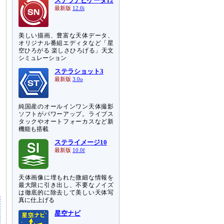
ステラナビゲータ12
最新版
12.0i
美しい描画、豊富な天体データ、
オリジナル番組エディタなど「星
空ひろがる 楽しさひろげる」天文
シミュレーション
ステラショット3
最新版
3.0o
純国産のオールインワン天体撮影
ソフトがパワーアップ。ライブス
タックやオートフォーカスなど新
機能も搭載
ステライメージ10
最新版
10.0f
に
っ
け
天体画像に埋もれた微細な情報を
最大限に引き出し、不要なノイズ
は徹底的に除去して美しい天体写
真に仕上げる
星空ナビ