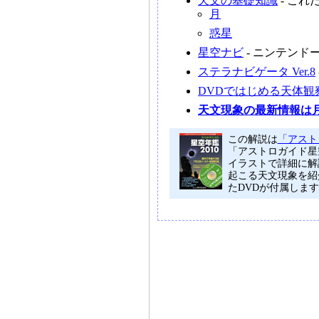
天文の基礎知識
- こ
月
惑星
星空ナビ
- ニンテンド
ステラナビゲータ Ver.8
DVDではじめる天体観
天文現象の最新情報は
この解説は
「アスト
「アストロガイド星
イラストで詳細に解
起こる天文現象を紹
たDVDが付属しま