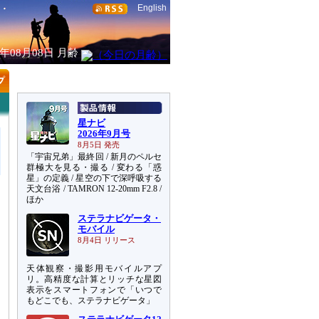
English
6年08月08日
月齢
星ナビ
2026年9月号
8月5日 発売
「宇宙兄弟」最終回 / 新月のペルセ
群極大を見る・撮る / 変わる「惑
星」の定義 / 星空の下で深呼吸する
天文台浴 / TAMRON 12-20mm F2.8 /
ほか
ステラナビゲータ・
モバイル
8月4日 リリース
天体観察・撮影用モバイルアプ
リ。高精度な計算とリッチな星図
表示をスマートフォンで「いつで
もどこでも、ステラナビゲータ」