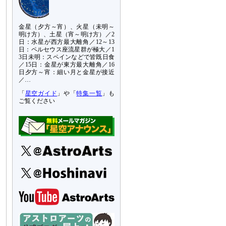
金星（夕方～宵）、火星（未明～
明け方）、土星（宵～明け方）／2
日：水星が西方最大離角／12～13
日：ペルセウス座流星群が極大／1
3日未明：スペインなどで皆既日食
／15日：金星が東方最大離角／16
日夕方～宵：細い月と金星が接近
／…
「
星空ガイド
」や「
特集一覧
」も
ご覧ください