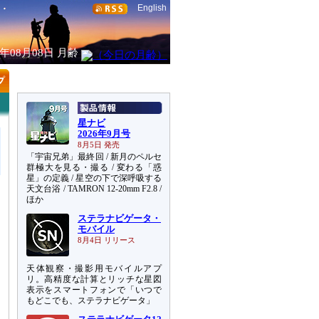
English
6年08月08日
月齢
星ナビ
2026年9月号
8月5日 発売
「宇宙兄弟」最終回 / 新月のペルセ
群極大を見る・撮る / 変わる「惑
星」の定義 / 星空の下で深呼吸する
天文台浴 / TAMRON 12-20mm F2.8 /
ほか
ステラナビゲータ・
モバイル
8月4日 リリース
天体観察・撮影用モバイルアプ
リ。高精度な計算とリッチな星図
表示をスマートフォンで「いつで
もどこでも、ステラナビゲータ」