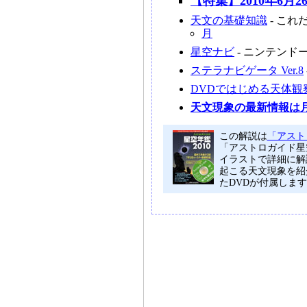
【特集】2010年6月2
天文の基礎知識
- こ
月
星空ナビ
- ニンテンド
ステラナビゲータ Ver.8
DVDではじめる天体観
天文現象の最新情報は
この解説は
「アスト
「アストロガイド星
イラストで詳細に解
起こる天文現象を紹
たDVDが付属しま