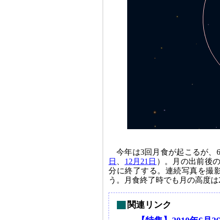
今年は3回月食が起こるが、
日
、
12月21日
）。月の出前後の1
分に終了する。連続写真を撮
う。月食終了時でも月の高度は
関連リンク