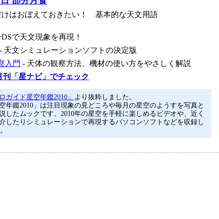
6日 部分月食
れだけはおぼえておきたい！ 基本的な天文用語
ーDSで天文現象を再現！
- 天文シミュレーションソフトの決定版
察入門
- 天体の観察方法、機材の使い方をやさしく解説
月刊「星ナビ」でチェック
ロガイド星空年鑑2010」
より抜粋しました。
空年鑑2010」は注目現象の見どころや毎月の星空のようすを写真と
説したムックです。2010年の星空を手軽に楽しめるビデオや、近く
介したりシミュレーションで再現するパソコンソフトなどを収録し
す。