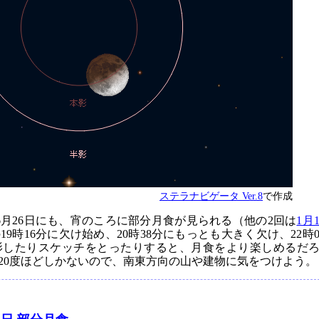
ステラナビゲータ Ver.8
で作成
6月26日にも、宵のころに部分月食が見られる（他の2回は
1月
9時16分に欠け始め、20時38分にもっとも大きく欠け、22時
影したりスケッチをとったりすると、月食をより楽しめるだ
20度ほどしかないので、南東方向の山や建物に気をつけよう。