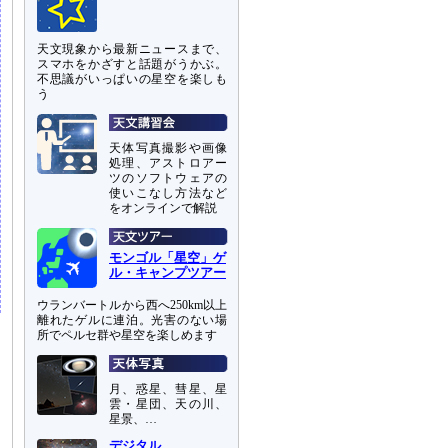
天文現象から最新ニュースまで、
スマホをかざすと話題がうかぶ。
不思議がいっぱいの星空を楽しも
う
天体写真撮影や画像
処理、アストロアー
ツのソフトウェアの
使いこなし方法など
をオンラインで解説
モンゴル「星空」ゲ
ル・キャンプツアー
ウランバートルから西へ250km以上
離れたゲルに連泊。光害のない場
所でペルセ群や星空を楽しめます
月、惑星、彗星、星
雲・星団、天の川、
星景、…
デジタル