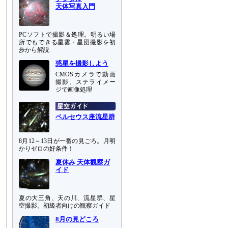
天体写真入門
PCソフトで撮影＆処理。明るい場
所でもできる星雲・星団撮影を初
歩から解説
惑星を撮影しよう
CMOSカメラで動画
撮影、ステライメー
ジで画像処理
ペルセウス座流星群
8月12～13日が一番の見ごろ。月明
かりゼロの好条件！
夏休み 天体観察ガ
イド
夏の大三角、天の川、流星群、星
空撮影。初級者向けの観察ガイド
8月の見どころ