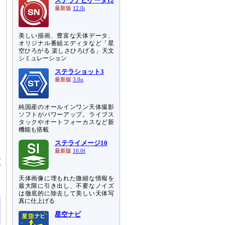
ステラナビゲータ12
最新版
12.0i
美しい描画、豊富な天体データ、
オリジナル番組エディタなど「星
空ひろがる 楽しさひろげる」天文
シミュレーション
ステラショット3
最新版
3.0o
純国産のオールインワン天体撮影
ソフトがパワーアップ。ライブス
タックやオートフォーカスなど新
機能も搭載
ステライメージ10
最新版
10.0f
1
0
ろ
天体画像に埋もれた微細な情報を
最大限に引き出し、不要なノイズ
は徹底的に除去して美しい天体写
真に仕上げる
星空ナビ