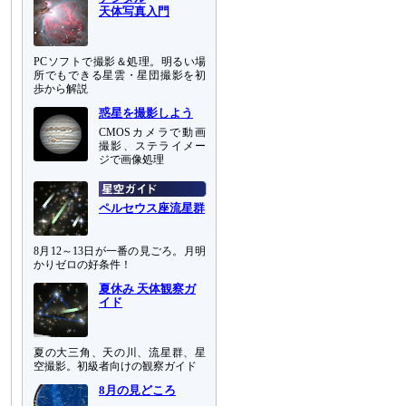
天体写真入門
PCソフトで撮影＆処理。明るい場
所でもできる星雲・星団撮影を初
歩から解説
惑星を撮影しよう
CMOSカメラで動画
撮影、ステライメー
ジで画像処理
ペルセウス座流星群
8月12～13日が一番の見ごろ。月明
かりゼロの好条件！
夏休み 天体観察ガ
イド
夏の大三角、天の川、流星群、星
空撮影。初級者向けの観察ガイド
8月の見どころ