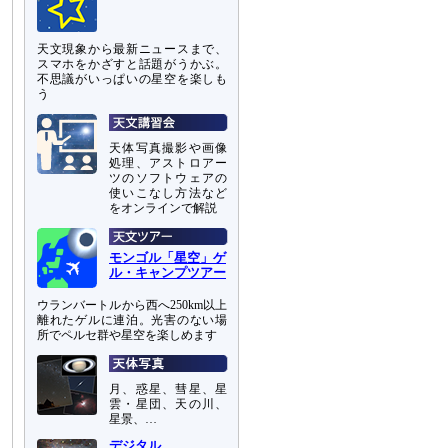
天文現象から最新ニュースまで、
スマホをかざすと話題がうかぶ。
不思議がいっぱいの星空を楽しも
う
天体写真撮影や画像
処理、アストロアー
ツのソフトウェアの
使いこなし方法など
をオンラインで解説
モンゴル「星空」ゲ
ル・キャンプツアー
ウランバートルから西へ250km以上
離れたゲルに連泊。光害のない場
所でペルセ群や星空を楽しめます
月、惑星、彗星、星
雲・星団、天の川、
星景、…
デジタル