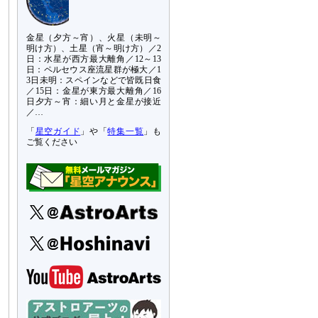
金星（夕方～宵）、火星（未明～
明け方）、土星（宵～明け方）／2
日：水星が西方最大離角／12～13
日：ペルセウス座流星群が極大／1
3日未明：スペインなどで皆既日食
／15日：金星が東方最大離角／16
日夕方～宵：細い月と金星が接近
／…
「
星空ガイド
」や「
特集一覧
」も
ご覧ください