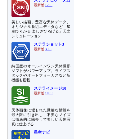
ステラナビゲータ12
最新版
12.0i
美しい描画、豊富な天体データ、
オリジナル番組エディタなど「星
空ひろがる 楽しさひろげる」天文
シミュレーション
ステラショット3
最新版
3.0o
純国産のオールインワン天体撮影
ソフトがパワーアップ。ライブス
タックやオートフォーカスなど新
機能も搭載
ステライメージ10
最新版
10.0f
天体画像に埋もれた微細な情報を
最大限に引き出し、不要なノイズ
は徹底的に除去して美しい天体写
真に仕上げる
星空ナビ