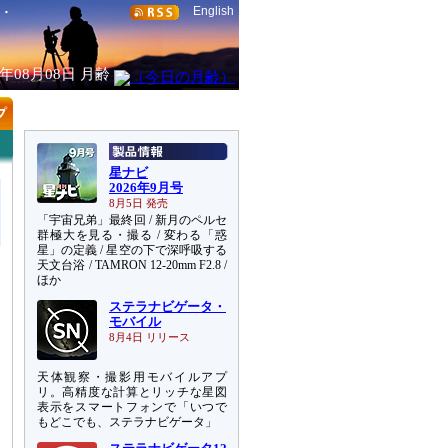
English
6年08月08日
月齢
星ナビ
2026年9月号
8月5日 発売
「宇宙兄弟」最終回 / 新月のペルセ
群極大を見る・撮る / 変わる「惑
星」の定義 / 星空の下で深呼吸する
天文台浴 / TAMRON 12-20mm F2.8 /
ほか
さ
、
ステラナビゲータ・
モバイル
更
8月4日 リリース
天体観察・撮影用モバイルアプ
リ。高精度な計算とリッチな星図
表示をスマートフォンで「いつで
もどこでも、ステラナビゲータ」