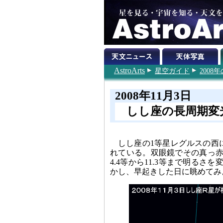
AstroArts
星空ガイド
200
2008年11月3日
しし座の長周期変
しし座の1等星レグルスの西
れている。双眼鏡でその真っ赤
4.4等から11.3等まで明る
かし、早起きした日に眺めてみ