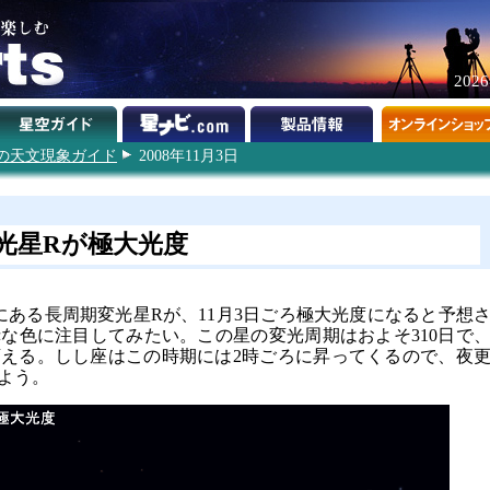
202
8年の天文現象ガイド
2008年11月3日
光星Rが極大光度
にある長周期変光星Rが、11月3日ごろ極大光度になると予想
な色に注目してみたい。この星の変光周期はおよそ310日で
さを変える。しし座はこの時期には2時ごろに昇ってくるので、夜
よう。