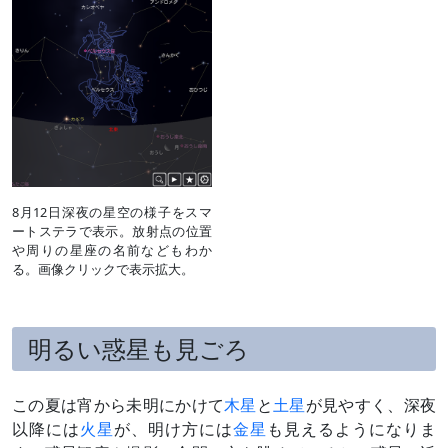
8月12日深夜の星空の様子をスマ
ートステラで表示。放射点の位置
や周りの星座の名前などもわか
る。画像クリックで表示拡大。
明るい惑星も見ごろ
この夏は宵から未明にかけて
木星
と
土星
が見やすく、深夜
以降には
火星
が、明け方には
金星
も見えるようになりま