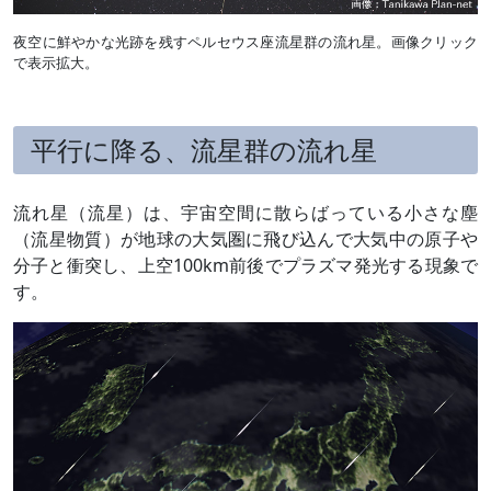
夜空に鮮やかな光跡を残すペルセウス座流星群の流れ星。画像クリック
で表示拡大。
平行に降る、流星群の流れ星
流れ星（流星）は、宇宙空間に散らばっている小さな塵
（流星物質）が地球の大気圏に飛び込んで大気中の原子や
分子と衝突し、上空100km前後でプラズマ発光する現象で
す。