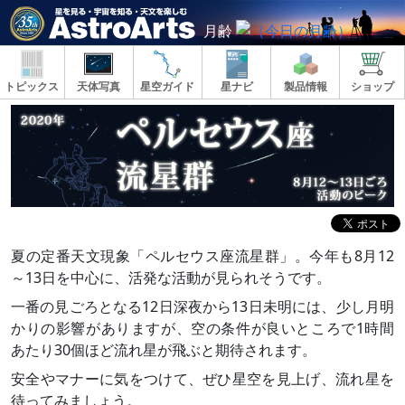
月齢
トピックス
天体写真
星空ガイド
星ナビ
製品情報
ショップ
夏の定番天文現象「ペルセウス座流星群」。今年も8月12
～13日を中心に、活発な活動が見られそうです。
一番の見ごろとなる12日深夜から13日未明には、少し月明
かりの影響がありますが、空の条件が良いところで1時間
あたり30個ほど流れ星が飛ぶと期待されます。
安全やマナーに気をつけて、ぜひ星空を見上げ、流れ星を
待ってみましょう。