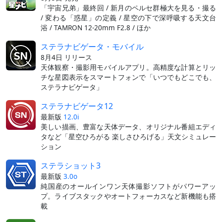
「宇宙兄弟」最終回 / 新月のペルセ群極大を見る・撮る
/ 変わる「惑星」の定義 / 星空の下で深呼吸する天文台
浴 / TAMRON 12-20mm F2.8 / ほか
ステラナビゲータ・モバイル
8月4日 リリース
天体観察・撮影用モバイルアプリ。高精度な計算とリッ
チな星図表示をスマートフォンで「いつでもどこでも、
ステラナビゲータ」
ステラナビゲータ12
最新版
12.0i
美しい描画、豊富な天体データ、オリジナル番組エディ
タなど「星空ひろがる 楽しさひろげる」天文シミュレー
ション
ステラショット3
最新版
3.0o
純国産のオールインワン天体撮影ソフトがパワーアッ
プ。ライブスタックやオートフォーカスなど新機能も搭
載