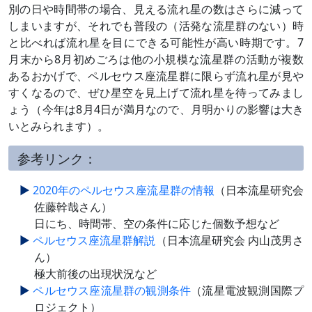
別の日や時間帯の場合、見える流れ星の数はさらに減って
しまいますが、それでも普段の（活発な流星群のない）時
と比べれば流れ星を目にできる可能性が高い時期です。7
月末から8月初めごろは他の小規模な流星群の活動が複数
あるおかげで、ペルセウス座流星群に限らず流れ星が見や
すくなるので、ぜひ星空を見上げて流れ星を待ってみまし
ょう（今年は8月4日が満月なので、月明かりの影響は大き
いとみられます）。
参考リンク：
2020年のペルセウス座流星群の情報
（日本流星研究会
佐藤幹哉さん）
日にち、時間帯、空の条件に応じた個数予想など
ペルセウス座流星群解説
（日本流星研究会 内山茂男さ
ん）
極大前後の出現状況など
ペルセウス座流星群の観測条件
（流星電波観測国際プ
ロジェクト）