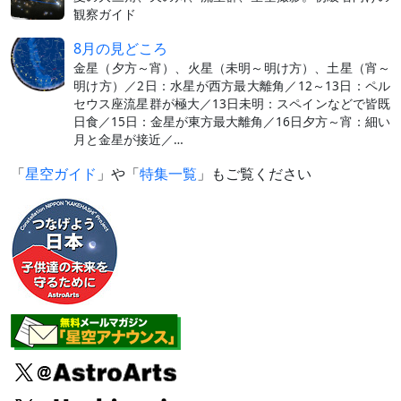
観察ガイド
8月の見どころ
金星（夕方～宵）、火星（未明～明け方）、土星（宵～
明け方）／2日：水星が西方最大離角／12～13日：ペル
セウス座流星群が極大／13日未明：スペインなどで皆既
日食／15日：金星が東方最大離角／16日夕方～宵：細い
月と金星が接近／…
「
星空ガイド
」や「
特集一覧
」もご覧ください