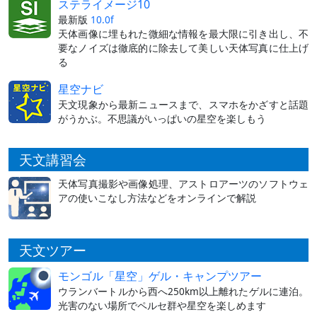
ステライメージ10
最新版
10.0f
天体画像に埋もれた微細な情報を最大限に引き出し、不
要なノイズは徹底的に除去して美しい天体写真に仕上げ
る
星空ナビ
天文現象から最新ニュースまで、スマホをかざすと話題
がうかぶ。不思議がいっぱいの星空を楽しもう
天文講習会
天体写真撮影や画像処理、アストロアーツのソフトウェ
アの使いこなし方法などをオンラインで解説
天文ツアー
モンゴル「星空」ゲル・キャンプツアー
ウランバートルから西へ250km以上離れたゲルに連泊。
光害のない場所でペルセ群や星空を楽しめます