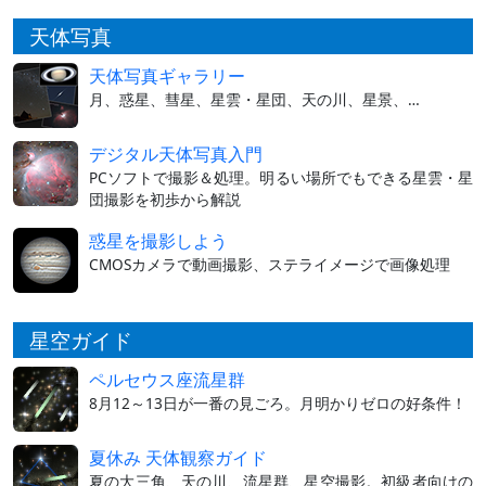
天体写真
天体写真ギャラリー
月、惑星、彗星、星雲・星団、天の川、星景、…
デジタル天体写真入門
PCソフトで撮影＆処理。明るい場所でもできる星雲・星
団撮影を初歩から解説
惑星を撮影しよう
CMOSカメラで動画撮影、ステライメージで画像処理
星空ガイド
ペルセウス座流星群
8月12～13日が一番の見ごろ。月明かりゼロの好条件！
夏休み 天体観察ガイド
夏の大三角、天の川、流星群、星空撮影。初級者向けの