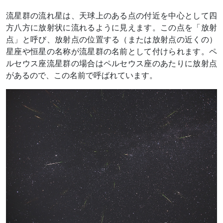
流星群の流れ星は、天球上のある点の付近を中心として四
方八方に放射状に流れるように見えます。この点を「放射
点」と呼び、放射点の位置する（または放射点の近くの）
星座や恒星の名称が流星群の名前として付けられます。ペ
ルセウス座流星群の場合はペルセウス座のあたりに放射点
があるので、この名前で呼ばれています。