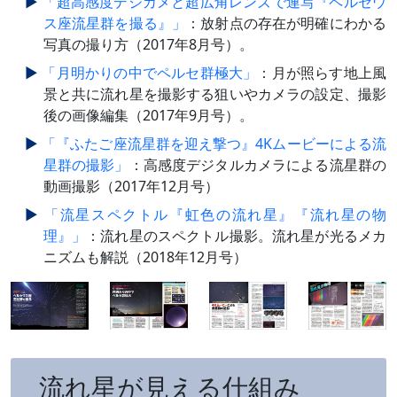
「超高感度デジカメと超広角レンズで連写『ペルセウ
ス座流星群を撮る』」
：放射点の存在が明確にわかる
写真の撮り方（2017年8月号）。
「月明かりの中でペルセ群極大」
：月が照らす地上風
景と共に流れ星を撮影する狙いやカメラの設定、撮影
後の画像編集（2017年9月号）。
「『ふたご座流星群を迎え撃つ』4Kムービーによる流
星群の撮影」
：高感度デジタルカメラによる流星群の
動画撮影（2017年12月号）
「流星スペクトル『虹色の流れ星』『流れ星の物
理』」
：流れ星のスペクトル撮影。流れ星が光るメカ
ニズムも解説（2018年12月号）
流れ星が見える仕組み