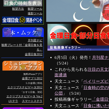
観望方法
観望ツール
撮影ツール
月刊星ナビ
観察プレート付「金環日食を見
る」
金環日食2012
6月5日（火）発売！
月刊星ナ
（5/24）
これから見られる
注目の天文
無料iPhoneアプリ
面通過
金環アプリ2012
天文ニュース「
ベイリーズビ
5.21金環に特化
天文ニュース「
日食時の空の
エクリプスナビゲータ2012
「かすり日食」対応
公団
」（5/24）
エクリプスナビゲータ Ver.2
投稿画像ギャラリー
「金環日
iステラ
スマートステラ
天文ニュース「
日食に沸いた