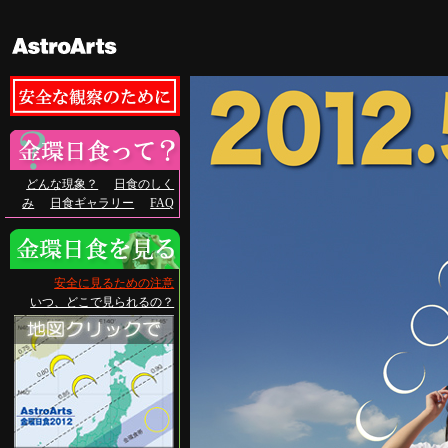
どんな現象？
日食のしく
み
日食ギャラリー
FAQ
安全に見るための注意
いつ、どこで見られるの？