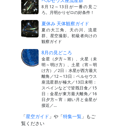
ペルセウス座流星群
8月12～13日が一番の見ご
ろ。月明かりゼロの好条件！
夏休み 天体観察ガイド
夏の大三角、天の川、流星
群、星空撮影。初級者向けの
観察ガイド
8月の見どころ
金星（夕方～宵）、火星（未
明～明け方）、土星（宵～明
け方）／2日：水星が西方最大
離角／12～13日：ペルセウス
座流星群が極大／13日未明：
スペインなどで皆既日食／15
日：金星が東方最大離角／16
日夕方～宵：細い月と金星が
接近／…
「
星空ガイド
」や「
特集一覧
」もご
覧ください