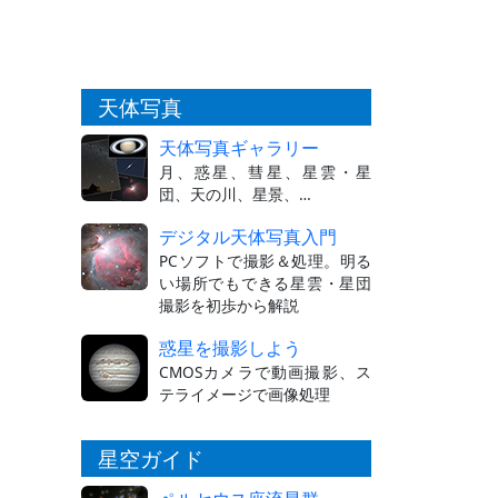
天体写真
天体写真ギャラリー
月、惑星、彗星、星雲・星
団、天の川、星景、…
デジタル天体写真入門
PCソフトで撮影＆処理。明る
い場所でもできる星雲・星団
撮影を初歩から解説
惑星を撮影しよう
CMOSカメラで動画撮影、ス
テライメージで画像処理
星空ガイド