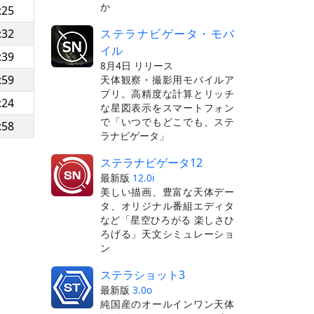
か
:25
ステラナビゲータ・モバ
:32
イル
:39
8月4日 リリース
:59
天体観察・撮影用モバイルア
プリ。高精度な計算とリッチ
:24
な星図表示をスマートフォン
で「いつでもどこでも、ステ
:58
ラナビゲータ」
ステラナビゲータ12
最新版
12.0i
美しい描画、豊富な天体デー
タ、オリジナル番組エディタ
など「星空ひろがる 楽しさひ
ろげる」天文シミュレーショ
ン
ステラショット3
最新版
3.0o
純国産のオールインワン天体