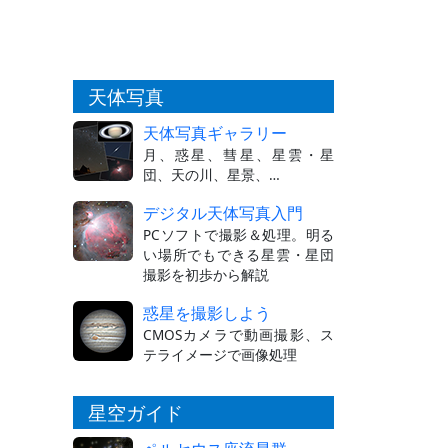
天体写真
天体写真ギャラリー
月、惑星、彗星、星雲・星
団、天の川、星景、…
デジタル天体写真入門
PCソフトで撮影＆処理。明る
い場所でもできる星雲・星団
撮影を初歩から解説
惑星を撮影しよう
CMOSカメラで動画撮影、ス
テライメージで画像処理
星空ガイド