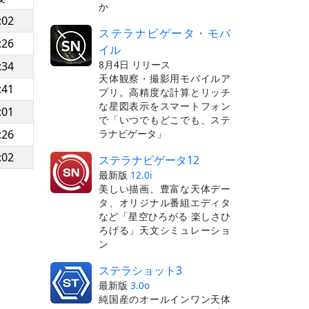
か
:02
ステラナビゲータ・モバ
:26
イル
8月4日 リリース
:34
天体観察・撮影用モバイルア
:41
プリ。高精度な計算とリッチ
な星図表示をスマートフォン
:01
で「いつでもどこでも、ステ
ラナビゲータ」
:26
:02
ステラナビゲータ12
最新版
12.0i
美しい描画、豊富な天体デー
タ、オリジナル番組エディタ
など「星空ひろがる 楽しさひ
ろげる」天文シミュレーショ
ン
ステラショット3
最新版
3.0o
純国産のオールインワン天体