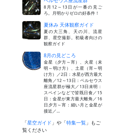
ペルセウス座流星群
8月12～13日が一番の見ご
ろ。月明かりゼロの好条件！
夏休み 天体観察ガイド
夏の大三角、天の川、流星
群、星空撮影。初級者向けの
観察ガイド
8月の見どころ
金星（夕方～宵）、火星（未
明～明け方）、土星（宵～明
け方）／2日：水星が西方最大
離角／12～13日：ペルセウス
座流星群が極大／13日未明：
スペインなどで皆既日食／15
日：金星が東方最大離角／16
日夕方～宵：細い月と金星が
接近／…
「
星空ガイド
」や「
特集一覧
」もご
覧ください