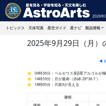
2026年
トピックス
天体写真
星空ガイド
星ナビ
製品情報
2025年9月29日（
◀ 
04時36分：ペルセウス座β星アルゴルが
14時59分：月が最南（赤緯-28°36.1′）
18時05分：月面Xが見える
薄明
場所
始
終
出