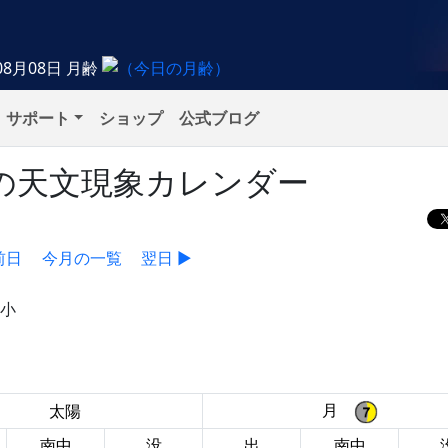
08月08日
月齢
サポート
ショップ
公式ブログ
月）の天文現象カレンダー
前日
今月の一覧
翌日 ▶
極小
月
太陽
南中
没
出
南中