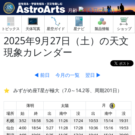
月齢
トピックス
天体写真
星空ガイド
星ナビ
製品情報
ショップ
2025年9月27日（土）の天文
現象カレンダー
◀ 前日
今月の一覧
翌日 ▶
みずがめ座T星が極大（7.0～14.2等、周期201日）
月
薄明
太陽
場所
始
終
出
南中
没
出
南中
没
札幌
3:52
18:58
5:26
11:26
17:24
10:53
15:14
19:31
仙台
4:00
18:54
5:27
11:28
17:28
10:36
15:16
19:53