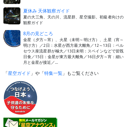
夏休み 天体観察ガイド
夏の大三角、天の川、流星群、星空撮影。初級者向けの
観察ガイド
8月の見どころ
金星（夕方～宵）、火星（未明～明け方）、土星（宵～
明け方）／2日：水星が西方最大離角／12～13日：ペル
セウス座流星群が極大／13日未明：スペインなどで皆既
日食／15日：金星が東方最大離角／16日夕方～宵：細い
月と金星が接近／…
「
星空ガイド
」や「
特集一覧
」もご覧ください