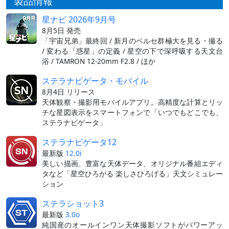
製品情報
星ナビ 2026年9月号
8月5日 発売
「宇宙兄弟」最終回 / 新月のペルセ群極大を見る・撮る
/ 変わる「惑星」の定義 / 星空の下で深呼吸する天文台
浴 / TAMRON 12-20mm F2.8 / ほか
ステラナビゲータ・モバイル
8月4日 リリース
天体観察・撮影用モバイルアプリ。高精度な計算とリッ
チな星図表示をスマートフォンで「いつでもどこでも、
ステラナビゲータ」
ステラナビゲータ12
最新版
12.0i
美しい描画、豊富な天体データ、オリジナル番組エディ
タなど「星空ひろがる 楽しさひろげる」天文シミュレー
ション
ステラショット3
最新版
3.0o
純国産のオールインワン天体撮影ソフトがパワーアッ