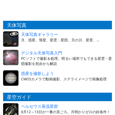
天体写真
天体写真ギャラリー
月、惑星、彗星、星雲・星団、天の川、星景、…
デジタル天体写真入門
PCソフトで撮影＆処理。明るい場所でもできる星雲・星
団撮影を初歩から解説
惑星を撮影しよう
CMOSカメラで動画撮影、ステライメージで画像処理
星空ガイド
ペルセウス座流星群
8月12～13日が一番の見ごろ。月明かりゼロの好条件！