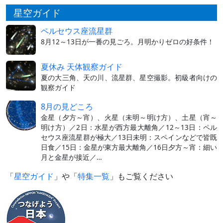
星空ガイド
ペルセウス座流星群
8月12～13日が一番の見ごろ。月明かりゼロの好条件！
夏休み 天体観察ガイド
夏の大三角、天の川、流星群、星空撮影。初級者向けの
観察ガイド
8月の見どころ
金星（夕方～宵）、火星（未明～明け方）、土星（宵～
明け方）／2日：水星が西方最大離角／12～13日：ペル
セウス座流星群が極大／13日未明：スペインなどで皆既
日食／15日：金星が東方最大離角／16日夕方～宵：細い
月と金星が接近／…
「
星空ガイド
」や「
特集一覧
」もご覧ください