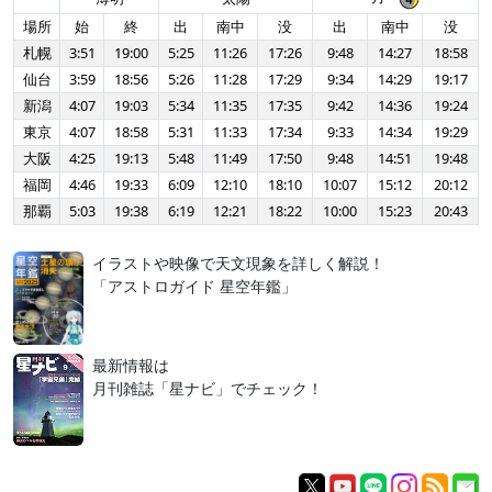
場所
始
終
出
南中
没
出
南中
没
札幌
3:51
19:00
5:25
11:26
17:26
9:48
14:27
18:58
仙台
3:59
18:56
5:26
11:28
17:29
9:34
14:29
19:17
新潟
4:07
19:03
5:34
11:35
17:35
9:42
14:36
19:24
東京
4:07
18:58
5:31
11:33
17:34
9:33
14:34
19:29
大阪
4:25
19:13
5:48
11:49
17:50
9:48
14:51
19:48
福岡
4:46
19:33
6:09
12:10
18:10
10:07
15:12
20:12
那覇
5:03
19:38
6:19
12:21
18:22
10:00
15:23
20:43
イラストや映像で天文現象を詳しく解説！
「アストロガイド 星空年鑑」
最新情報は
月刊雑誌「星ナビ」でチェック！