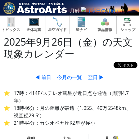
月齢
トピックス
天体写真
星空ガイド
星ナビ
製品情報
ショップ
2025年9月26日（金）の天文
現象カレンダー
◀ 前日
今月の一覧
翌日 ▶
17時：414P/ステレオ彗星が近日点を通過（周期4.7
年）
18時46分：月の距離が最遠（1.055、40万5548km、
視直径29.5′）
21時44分：カシオペヤ座RZ星が極小
月
薄明
太陽