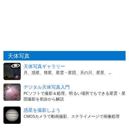
天体写真
天体写真ギャラリー
月、惑星、彗星、星雲・星団、天の川、星景、…
デジタル天体写真入門
PCソフトで撮影＆処理。明るい場所でもできる星雲・星
団撮影を初歩から解説
惑星を撮影しよう
CMOSカメラで動画撮影、ステライメージで画像処理