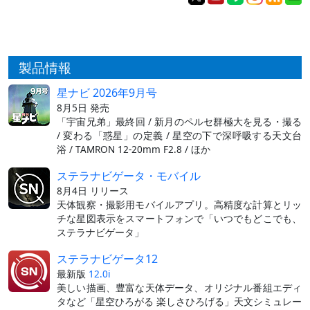
製品情報
星ナビ 2026年9月号
8月5日 発売
「宇宙兄弟」最終回 / 新月のペルセ群極大を見る・撮る
/ 変わる「惑星」の定義 / 星空の下で深呼吸する天文台
浴 / TAMRON 12-20mm F2.8 / ほか
ステラナビゲータ・モバイル
8月4日 リリース
天体観察・撮影用モバイルアプリ。高精度な計算とリッ
チな星図表示をスマートフォンで「いつでもどこでも、
ステラナビゲータ」
ステラナビゲータ12
最新版
12.0i
美しい描画、豊富な天体データ、オリジナル番組エディ
タなど「星空ひろがる 楽しさひろげる」天文シミュレー