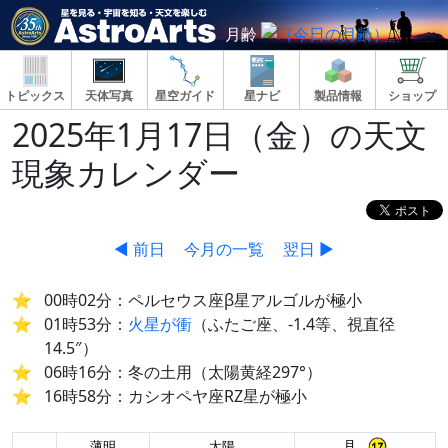
月齢
トピックス
天体写真
星空ガイド
星ナビ
製品情報
ショップ
2025年1月17日（金）の天文
現象カレンダー
◀ 前日
今月の一覧
翌日 ▶
00時02分：ペルセウス座β星アルゴルが極小
01時53分：
火星が衝
（ふたご座、-1.4等、視直径
14.5″）
06時16分：冬の土用（太陽黄経297°）
16時58分：カシオペヤ座RZ星が極小
月
薄明
太陽