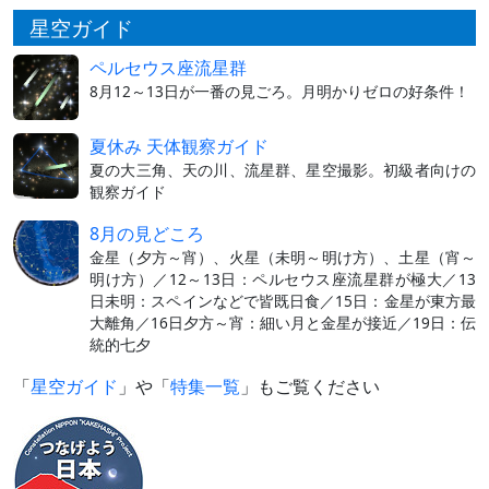
星空ガイド
ペルセウス座流星群
8月12～13日が一番の見ごろ。月明かりゼロの好条件！
夏休み 天体観察ガイド
夏の大三角、天の川、流星群、星空撮影。初級者向けの
観察ガイド
8月の見どころ
金星（夕方～宵）、火星（未明～明け方）、土星（宵～
明け方）／12～13日：ペルセウス座流星群が極大／13
日未明：スペインなどで皆既日食／15日：金星が東方最
大離角／16日夕方～宵：細い月と金星が接近／19日：伝
統的七夕
「
星空ガイド
」や「
特集一覧
」もご覧ください