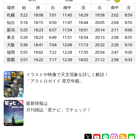
場所
始
終
出
南中
没
出
南中
没
札幌
5:22
18:08
7:01
11:45
16:29
19:58
2:02
8:59
仙台
5:18
18:15
6:50
11:47
16:44
20:05
2:04
8:55
新潟
5:25
18:23
6:57
11:54
16:51
20:14
2:11
9:00
東京
5:20
18:23
6:49
11:51
16:54
20:13
2:08
8:55
大阪
5:36
18:41
7:04
12:08
17:13
20:32
2:26
9:10
福岡
5:55
19:02
7:22
12:28
17:35
20:54
2:47
9:30
那覇
5:57
19:22
7:17
12:39
18:02
21:12
2:58
9:33
イラストや映像で天文現象を詳しく解説！
「アストロガイド 星空年鑑」
最新情報は
月刊雑誌「星ナビ」でチェック！