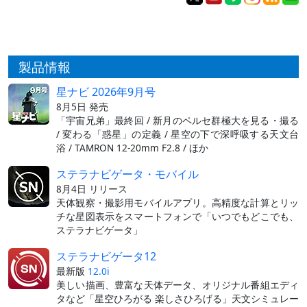
製品情報
星ナビ 2026年9月号
8月5日 発売
「宇宙兄弟」最終回 / 新月のペルセ群極大を見る・撮る
/ 変わる「惑星」の定義 / 星空の下で深呼吸する天文台
浴 / TAMRON 12-20mm F2.8 / ほか
ステラナビゲータ・モバイル
8月4日 リリース
天体観察・撮影用モバイルアプリ。高精度な計算とリッ
チな星図表示をスマートフォンで「いつでもどこでも、
ステラナビゲータ」
ステラナビゲータ12
最新版
12.0i
美しい描画、豊富な天体データ、オリジナル番組エディ
タなど「星空ひろがる 楽しさひろげる」天文シミュレー