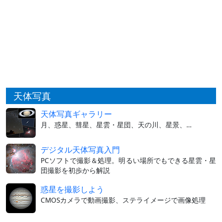
天体写真
天体写真ギャラリー
月、惑星、彗星、星雲・星団、天の川、星景、…
デジタル天体写真入門
PCソフトで撮影＆処理。明るい場所でもできる星雲・星
団撮影を初歩から解説
惑星を撮影しよう
CMOSカメラで動画撮影、ステライメージで画像処理