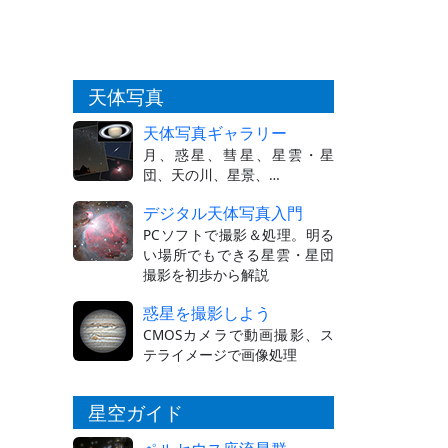
天体写真
天体写真ギャラリー
月、惑星、彗星、星雲・星
団、天の川、星景、…
デジタル天体写真入門
PCソフトで撮影＆処理。明る
い場所でもできる星雲・星団
撮影を初歩から解説
惑星を撮影しよう
CMOSカメラで動画撮影、ス
テライメージで画像処理
星空ガイド