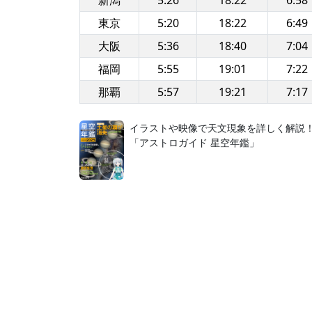
新潟
5:26
18:22
6:58
東京
5:20
18:22
6:49
大阪
5:36
18:40
7:04
福岡
5:55
19:01
7:22
那覇
5:57
19:21
7:17
イラストや映像で天文現象を詳しく解説
「アストロガイド 星空年鑑」