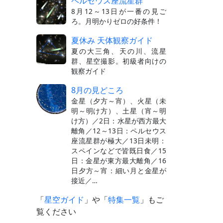
ペルセウス座流星群
8月12～13日が一番の見ご
ろ。月明かりゼロの好条件！
夏休み 天体観察ガイド
夏の大三角、天の川、流星
群、星空撮影。初級者向けの
観察ガイド
8月の見どころ
金星（夕方～宵）、火星（未
明～明け方）、土星（宵～明
け方）／2日：水星が西方最大
離角／12～13日：ペルセウス
座流星群が極大／13日未明：
スペインなどで皆既日食／15
日：金星が東方最大離角／16
日夕方～宵：細い月と金星が
接近／…
「
星空ガイド
」や「
特集一覧
」もご
覧ください