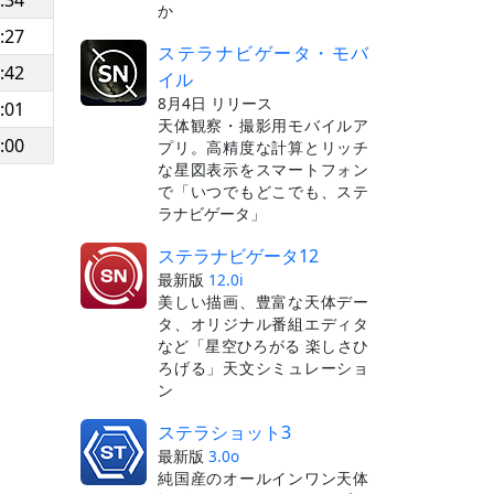
:34
か
:27
ステラナビゲータ・モバ
:42
イル
8月4日 リリース
:01
天体観察・撮影用モバイルア
:00
プリ。高精度な計算とリッチ
な星図表示をスマートフォン
で「いつでもどこでも、ステ
ラナビゲータ」
ステラナビゲータ12
最新版
12.0i
美しい描画、豊富な天体デー
タ、オリジナル番組エディタ
など「星空ひろがる 楽しさひ
ろげる」天文シミュレーショ
ン
ステラショット3
最新版
3.0o
純国産のオールインワン天体