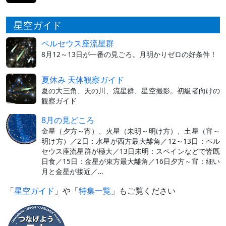
星空ガイド
ペルセウス座流星群
8月12～13日が一番の見ごろ。月明かりゼロの好条件！
夏休み 天体観察ガイド
夏の大三角、天の川、流星群、星空撮影。初級者向けの
観察ガイド
8月の見どころ
金星（夕方～宵）、火星（未明～明け方）、土星（宵～
明け方）／2日：水星が西方最大離角／12～13日：ペル
セウス座流星群が極大／13日未明：スペインなどで皆既
日食／15日：金星が東方最大離角／16日夕方～宵：細い
月と金星が接近／…
「
星空ガイド
」や「
特集一覧
」もご覧ください