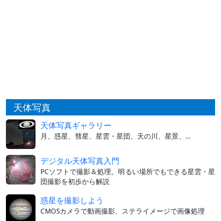
天体写真
天体写真ギャラリー
月、惑星、彗星、星雲・星団、天の川、星景、…
デジタル天体写真入門
PCソフトで撮影＆処理。明るい場所でもできる星雲・星
団撮影を初歩から解説
惑星を撮影しよう
CMOSカメラで動画撮影、ステライメージで画像処理