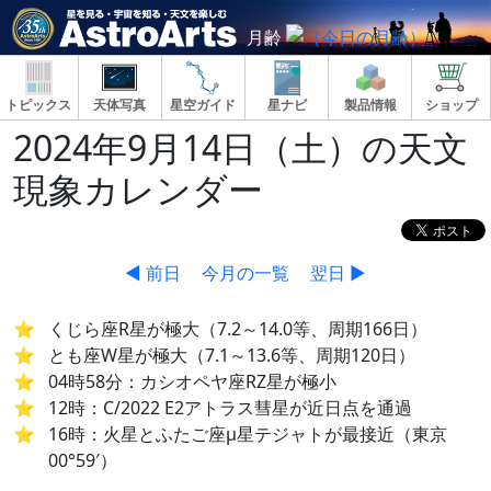
月齢
トピックス
天体写真
星空ガイド
星ナビ
製品情報
ショップ
2024年9月14日（土）の天文
現象カレンダー
◀ 前日
今月の一覧
翌日 ▶
くじら座R星が極大（7.2～14.0等、周期166日）
とも座W星が極大（7.1～13.6等、周期120日）
04時58分：カシオペヤ座RZ星が極小
12時：C/2022 E2アトラス彗星が近日点を通過
16時：火星とふたご座μ星テジャトが最接近（東京
00°59′）