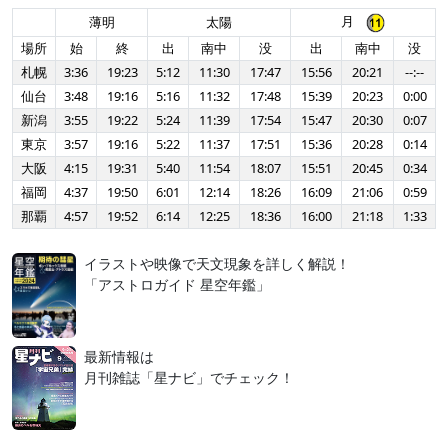
月
薄明
太陽
場所
始
終
出
南中
没
出
南中
没
札幌
3:36
19:23
5:12
11:30
17:47
15:56
20:21
--:--
仙台
3:48
19:16
5:16
11:32
17:48
15:39
20:23
0:00
新潟
3:55
19:22
5:24
11:39
17:54
15:47
20:30
0:07
東京
3:57
19:16
5:22
11:37
17:51
15:36
20:28
0:14
大阪
4:15
19:31
5:40
11:54
18:07
15:51
20:45
0:34
福岡
4:37
19:50
6:01
12:14
18:26
16:09
21:06
0:59
那覇
4:57
19:52
6:14
12:25
18:36
16:00
21:18
1:33
イラストや映像で天文現象を詳しく解説！
「アストロガイド 星空年鑑」
最新情報は
月刊雑誌「星ナビ」でチェック！