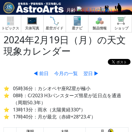
月齢
トピックス
天体写真
星空ガイド
星ナビ
製品情報
ショップ
2024年2月19日（月）の天文
現象カレンダー
◀ 前日
今月の一覧
翌日 ▶
05時36分：カシオペヤ座RZ星が極小
08時：C/2023 H3パンスターズ彗星が近日点を通過
（周期50.3年）
13時13分：雨水（太陽黄経330°）
17時40分：月が最北（赤緯+28°23.4′）
月
薄明
太陽