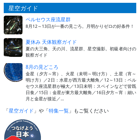
星空ガイド
ペルセウス座流星群
8月12～13日が一番の見ごろ。月明かりゼロの好条件！
夏休み 天体観察ガイド
夏の大三角、天の川、流星群、星空撮影。初級者向けの
観察ガイド
8月の見どころ
金星（夕方～宵）、火星（未明～明け方）、土星（宵～
明け方）／2日：水星が西方最大離角／12～13日：ペル
セウス座流星群が極大／13日未明：スペインなどで皆既
日食／15日：金星が東方最大離角／16日夕方～宵：細い
月と金星が接近／…
「
星空ガイド
」や「
特集一覧
」もご覧ください