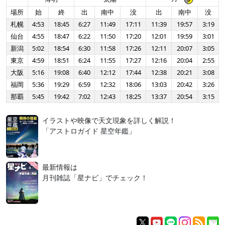
場所
始
終
出
南中
没
出
南中
没
札幌
4:53
18:45
6:27
11:49
17:11
11:39
19:57
3:19
仙台
4:55
18:47
6:22
11:50
17:20
12:01
19:59
3:01
新潟
5:02
18:54
6:30
11:58
17:26
12:11
20:07
3:05
東京
4:59
18:51
6:24
11:55
17:27
12:16
20:04
2:55
大阪
5:16
19:08
6:40
12:12
17:44
12:38
20:21
3:08
福岡
5:36
19:29
6:59
12:32
18:06
13:03
20:42
3:26
那覇
5:45
19:42
7:02
12:43
18:25
13:37
20:54
3:15
イラストや映像で天文現象を詳しく解説！
「アストロガイド 星空年鑑」
最新情報は
月刊雑誌「星ナビ」でチェック！