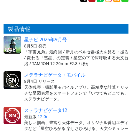
製品情報
星ナビ 2026年9月号
8月5日 発売
「宇宙兄弟」最終回 / 新月のペルセ群極大を見る・撮る
/ 変わる「惑星」の定義 / 星空の下で深呼吸する天文台
浴 / TAMRON 12-20mm F2.8 / ほか
ステラナビゲータ・モバイル
8月4日 リリース
天体観察・撮影用モバイルアプリ。高精度な計算とリッ
チな星図表示をスマートフォンで「いつでもどこでも、
ステラナビゲータ」
ステラナビゲータ12
最新版
12.0i
美しい描画、豊富な天体データ、オリジナル番組エディ
タなど「星空ひろがる 楽しさひろげる」天文シミュレー