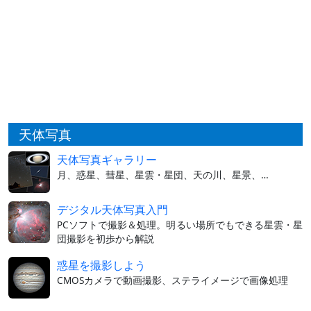
天体写真
天体写真ギャラリー
月、惑星、彗星、星雲・星団、天の川、星景、…
デジタル天体写真入門
PCソフトで撮影＆処理。明るい場所でもできる星雲・星
団撮影を初歩から解説
惑星を撮影しよう
CMOSカメラで動画撮影、ステライメージで画像処理