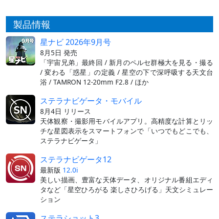
製品情報
星ナビ 2026年9月号
8月5日 発売
「宇宙兄弟」最終回 / 新月のペルセ群極大を見る・撮る
/ 変わる「惑星」の定義 / 星空の下で深呼吸する天文台
浴 / TAMRON 12-20mm F2.8 / ほか
ステラナビゲータ・モバイル
8月4日 リリース
天体観察・撮影用モバイルアプリ。高精度な計算とリッ
チな星図表示をスマートフォンで「いつでもどこでも、
ステラナビゲータ」
ステラナビゲータ12
最新版
12.0i
美しい描画、豊富な天体データ、オリジナル番組エディ
タなど「星空ひろがる 楽しさひろげる」天文シミュレー
ション
ステラショット3