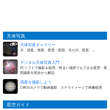
天体写真
天体写真ギャラリー
月、惑星、彗星、星雲・星団、天の川、星景、…
デジタル天体写真入門
PCソフトで撮影＆処理。明るい場所でもできる星雲・星
団撮影を初歩から解説
惑星を撮影しよう
CMOSカメラで動画撮影、ステライメージで画像処理
星空ガイド