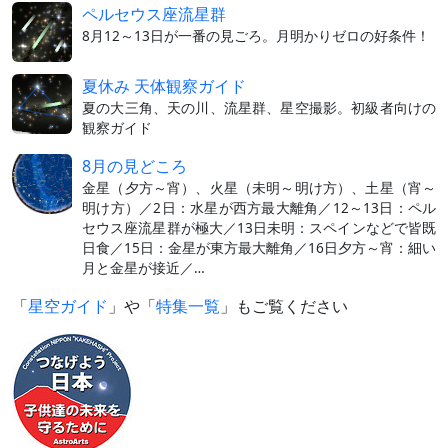
ペルセウス座流星群
8月12～13日が一番の見ごろ。月明かりゼロの好条件！
夏休み 天体観察ガイド
夏の大三角、天の川、流星群、星空撮影。初級者向けの
観察ガイド
8月の見どころ
金星（夕方～宵）、火星（未明～明け方）、土星（宵～
明け方）／2日：水星が西方最大離角／12～13日：ペル
セウス座流星群が極大／13日未明：スペインなどで皆既
日食／15日：金星が東方最大離角／16日夕方～宵：細い
月と金星が接近／…
「
星空ガイド
」や「
特集一覧
」もご覧ください