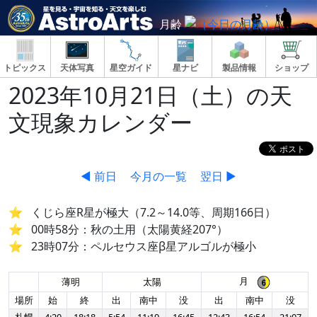
月齢
トピックス
天体写真
星空ガイド
星ナビ
製品情報
ショップ
2023年10月21日（土）の天
文現象カレンダー
◀ 前日
今月の一覧
翌日 ▶
くじら座R星が極大（7.2～14.0等、周期166日）
00時58分：秋の土用（太陽黄経207°）
23時07分：ペルセウス座β星アルゴルが極小
月
薄明
太陽
場所
始
終
出
南中
没
出
南中
没