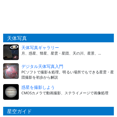
天体写真
天体写真ギャラリー
月、惑星、彗星、星雲・星団、天の川、星景、…
デジタル天体写真入門
PCソフトで撮影＆処理。明るい場所でもできる星雲・星
団撮影を初歩から解説
惑星を撮影しよう
CMOSカメラで動画撮影、ステライメージで画像処理
星空ガイド