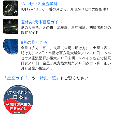
ペルセウス座流星群
8月12～13日が一番の見ごろ。月明かりゼロの好条件！
夏休み 天体観察ガイド
夏の大三角、天の川、流星群、星空撮影。初級者向けの
観察ガイド
8月の見どころ
金星（夕方～宵）、火星（未明～明け方）、土星（宵～
明け方）／2日：水星が西方最大離角／12～13日：ペル
セウス座流星群が極大／13日未明：スペインなどで皆既
日食／15日：金星が東方最大離角／16日夕方～宵：細い
月と金星が接近／…
「
星空ガイド
」や「
特集一覧
」もご覧ください