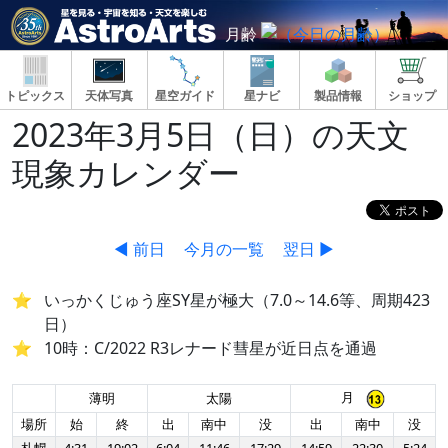
月齢
トピックス
天体写真
星空ガイド
星ナビ
製品情報
ショップ
2023年3月5日（日）の天文
現象カレンダー
◀ 前日
今月の一覧
翌日 ▶
いっかくじゅう座SY星が極大（7.0～14.6等、周期423
日）
10時：C/2022 R3レナード彗星が近日点を通過
月
薄明
太陽
場所
始
終
出
南中
没
出
南中
没