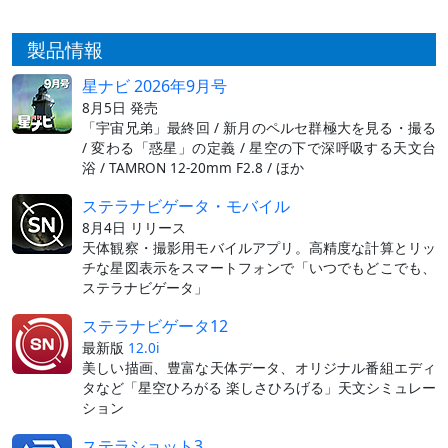
製品情報
星ナビ 2026年9月号
8月5日 発売
「宇宙兄弟」最終回 / 新月のペルセ群極大を見る・撮る
/ 変わる「惑星」の定義 / 星空の下で深呼吸する天文台
浴 / TAMRON 12-20mm F2.8 / ほか
ステラナビゲータ・モバイル
8月4日 リリース
天体観察・撮影用モバイルアプリ。高精度な計算とリッ
チな星図表示をスマートフォンで「いつでもどこでも、
ステラナビゲータ」
ステラナビゲータ12
最新版
12.0i
美しい描画、豊富な天体データ、オリジナル番組エディ
タなど「星空ひろがる 楽しさひろげる」天文シミュレー
ション
ステラショット3