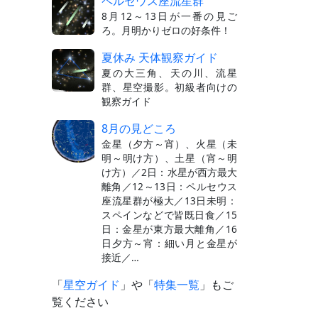
ペルセウス座流星群
8月12～13日が一番の見ご
ろ。月明かりゼロの好条件！
夏休み 天体観察ガイド
夏の大三角、天の川、流星
群、星空撮影。初級者向けの
観察ガイド
8月の見どころ
金星（夕方～宵）、火星（未
明～明け方）、土星（宵～明
け方）／2日：水星が西方最大
離角／12～13日：ペルセウス
座流星群が極大／13日未明：
スペインなどで皆既日食／15
日：金星が東方最大離角／16
日夕方～宵：細い月と金星が
接近／…
「
星空ガイド
」や「
特集一覧
」もご
覧ください