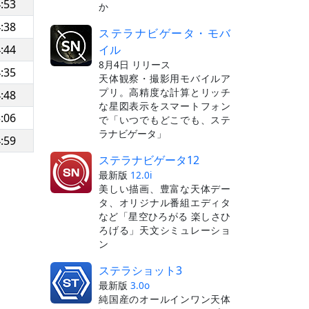
:53
か
:38
ステラナビゲータ・モバ
イル
:44
8月4日 リリース
:35
天体観察・撮影用モバイルア
プリ。高精度な計算とリッチ
:48
な星図表示をスマートフォン
:06
で「いつでもどこでも、ステ
ラナビゲータ」
:59
ステラナビゲータ12
最新版
12.0i
美しい描画、豊富な天体デー
タ、オリジナル番組エディタ
など「星空ひろがる 楽しさひ
ろげる」天文シミュレーショ
ン
ステラショット3
最新版
3.0o
純国産のオールインワン天体