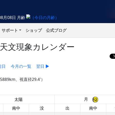
08月08日
月齢
サポート
ショップ
公式ブログ
）の天文現象カレンダー
前日
今月の一覧
翌日 ▶
889km、視直径29.4′）
月
太陽
南中
没
出
南中