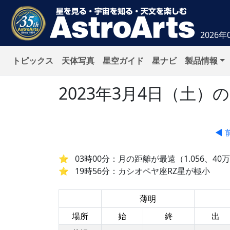
2026年
トピックス
天体写真
星空ガイド
星ナビ
製品情報
2023年3月4日（土
◀ 
03時00分：月の距離が最遠（1.056、40万5
19時56分：カシオペヤ座RZ星が極小
薄明
場所
始
終
出