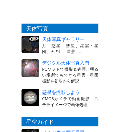
天体写真
天体写真ギャラリー
月、惑星、彗星、星雲・星
団、天の川、星景、…
デジタル天体写真入門
PCソフトで撮影＆処理。明る
い場所でもできる星雲・星団
撮影を初歩から解説
惑星を撮影しよう
CMOSカメラで動画撮影、ス
テライメージで画像処理
星空ガイド