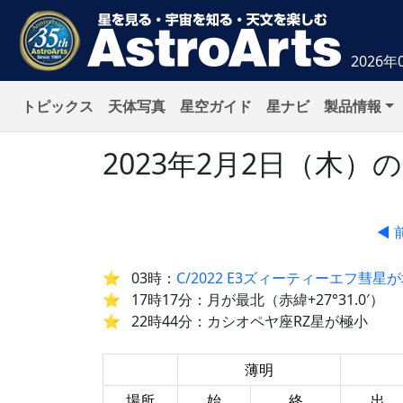
2026年
トピックス
天体写真
星空ガイド
星ナビ
製品情報
2023年2月2日（木
◀ 
03時：
C/2022 E3ズィーティーエフ彗
17時17分：月が最北（赤緯+27°31.0′）
22時44分：カシオペヤ座RZ星が極小
薄明
場所
始
終
出