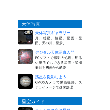
天体写真
天体写真ギャラリー
月、惑星、彗星、星雲・星
団、天の川、星景、…
デジタル天体写真入門
PCソフトで撮影＆処理。明る
い場所でもできる星雲・星団
撮影を初歩から解説
惑星を撮影しよう
CMOSカメラで動画撮影、ス
テライメージで画像処理
星空ガイド