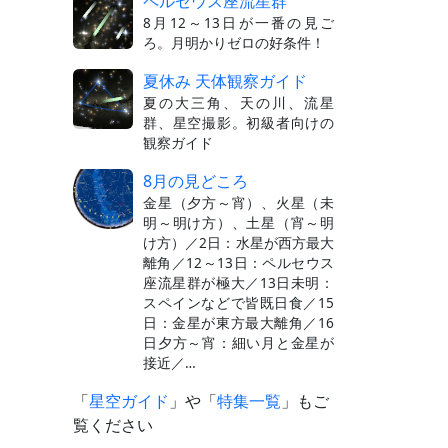
ペルセウス座流星群
8月12～13日が一番の見ご
ろ。月明かりゼロの好条件！
夏休み 天体観察ガイド
夏の大三角、天の川、流星
群、星空撮影。初級者向けの
観察ガイド
8月の見どころ
金星（夕方～宵）、火星（未
明～明け方）、土星（宵～明
け方）／2日：水星が西方最大
離角／12～13日：ペルセウス
座流星群が極大／13日未明：
スペインなどで皆既日食／15
日：金星が東方最大離角／16
日夕方～宵：細い月と金星が
接近／…
「
星空ガイド
」や「
特集一覧
」もご
覧ください