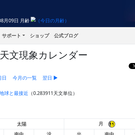
08月09日
月齢
サポート
ショップ
公式ブログ
）の天文現象カレンダー
前日
今月の一覧
翌日 ▶
星が地球と最接近
（0.283911天文単位）
月
太陽
南中
没
出
南中