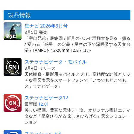
製品情報
星ナビ 2026年9月号
8月5日 発売
「宇宙兄弟」最終回 / 新月のペルセ群極大を見る・撮る
/ 変わる「惑星」の定義 / 星空の下で深呼吸する天文台
浴 / TAMRON 12-20mm F2.8 / ほか
ステラナビゲータ・モバイル
8月4日 リリース
天体観察・撮影用モバイルアプリ。高精度な計算とリッ
チな星図表示をスマートフォンで「いつでもどこでも、
ステラナビゲータ」
ステラナビゲータ12
最新版
12.0i
美しい描画、豊富な天体データ、オリジナル番組エディ
タなど「星空ひろがる 楽しさひろげる」天文シミュレー
ション
ステラショット3