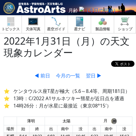
月齢
トピックス
天体写真
星空ガイド
星ナビ
製品情報
ショップ
2022年1月31日（月）の天文
現象カレンダー
◀ 前日
今月の一覧
翌日 ▶
ケンタウルス座T星が極大（5.6～8.4等、周期181日）
13時：C/2022 A1サルネツキー彗星が近日点を通過
14時26分：月が水星に最接近（東京08°15′）
月
薄明
太陽
場所
始
終
出
南中
没
出
南中
没