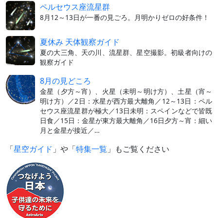
ペルセウス座流星群
8月12～13日が一番の見ごろ。月明かりゼロの好条件！
夏休み 天体観察ガイド
夏の大三角、天の川、流星群、星空撮影。初級者向けの
観察ガイド
8月の見どころ
金星（夕方～宵）、火星（未明～明け方）、土星（宵～
明け方）／2日：水星が西方最大離角／12～13日：ペル
セウス座流星群が極大／13日未明：スペインなどで皆既
日食／15日：金星が東方最大離角／16日夕方～宵：細い
月と金星が接近／…
「
星空ガイド
」や「
特集一覧
」もご覧ください