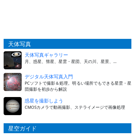
天体写真
天体写真ギャラリー
月、惑星、彗星、星雲・星団、天の川、星景、…
デジタル天体写真入門
PCソフトで撮影＆処理。明るい場所でもできる星雲・星
団撮影を初歩から解説
惑星を撮影しよう
CMOSカメラで動画撮影、ステライメージで画像処理
星空ガイド