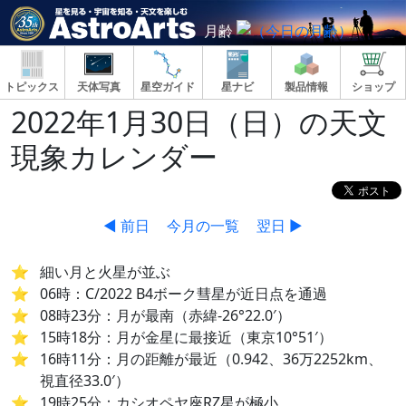
月齢
トピックス
天体写真
星空ガイド
星ナビ
製品情報
ショップ
2022年1月30日（日）の天文
現象カレンダー
◀ 前日
今月の一覧
翌日 ▶
細い月と火星が並ぶ
06時：C/2022 B4ボーク彗星が近日点を通過
08時23分：月が最南（赤緯-26°22.0′）
15時18分：月が金星に最接近（東京10°51′）
16時11分：月の距離が最近（0.942、36万2252km、
視直径33.0′）
19時25分：カシオペヤ座RZ星が極小