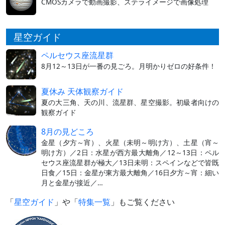
CMOSカメラで動画撮影、ステライメージで画像処理
星空ガイド
ペルセウス座流星群
8月12～13日が一番の見ごろ。月明かりゼロの好条件！
夏休み 天体観察ガイド
夏の大三角、天の川、流星群、星空撮影。初級者向けの
観察ガイド
8月の見どころ
金星（夕方～宵）、火星（未明～明け方）、土星（宵～
明け方）／2日：水星が西方最大離角／12～13日：ペル
セウス座流星群が極大／13日未明：スペインなどで皆既
日食／15日：金星が東方最大離角／16日夕方～宵：細い
月と金星が接近／…
「
星空ガイド
」や「
特集一覧
」もご覧ください