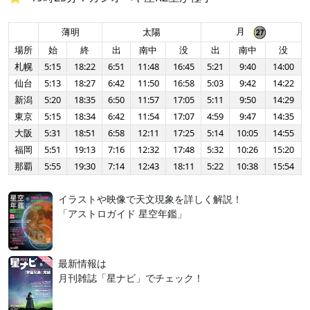
月
薄明
太陽
場所
始
終
出
南中
没
出
南中
没
札幌
5:15
18:22
6:51
11:48
16:45
5:21
9:40
14:00
仙台
5:13
18:27
6:42
11:50
16:58
5:03
9:42
14:22
新潟
5:20
18:35
6:50
11:57
17:05
5:11
9:50
14:29
東京
5:15
18:34
6:42
11:54
17:07
4:59
9:47
14:35
大阪
5:31
18:51
6:58
12:11
17:25
5:14
10:05
14:55
福岡
5:51
19:13
7:16
12:32
17:48
5:32
10:26
15:20
那覇
5:55
19:30
7:14
12:43
18:11
5:22
10:38
15:54
イラストや映像で天文現象を詳しく解説！
「アストロガイド 星空年鑑」
最新情報は
月刊雑誌「星ナビ」でチェック！